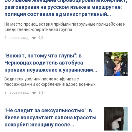
разговаривая на русском языке в маршрутке:
полиция составила административный
протокол. Видео
На место происшествия прибыли патрульные полицейские и
следственно-оперативная группа
5 часов назад
9,0 т.
"Воюют, потому что глупы": в
Черновцах водитель автобуса
проявил неуважение к украинским
военным и поплатился за это.
Водителя уволили после конфликта с
Видео
пассажирами и оскорблений в адрес военных
8 часов назад
8,3 т.
"Не следит за сексуальностью": в
Киеве консультант салона красоты
оскорбил женщину после
химиотерапии, разгорелся скандал.