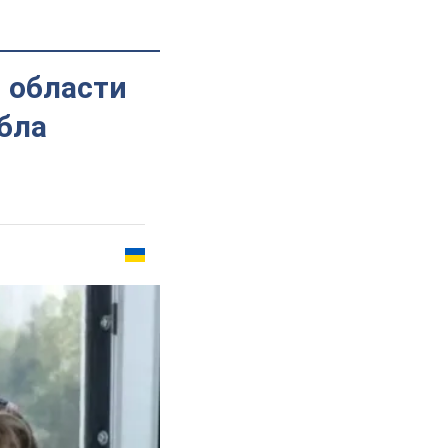
 области
ибла