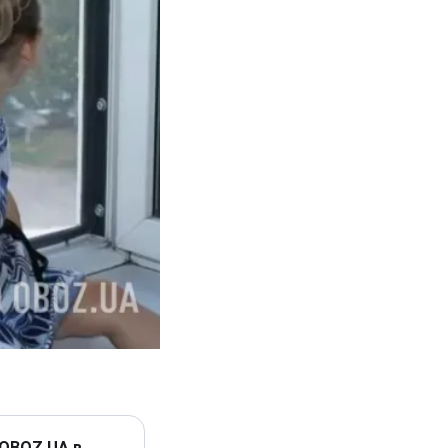
 OBOZ.UA в