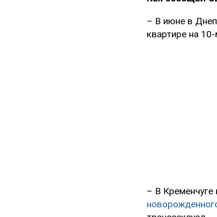
– В июне в Дне
квартире на 10-
– В Кременчуге
новорожденног