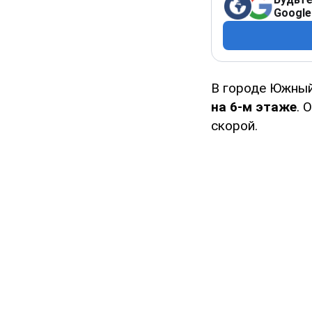
Google
В городе Южны
на 6-м этаже
. 
скорой.