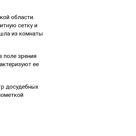
кой области.
итную сетку и
ышла из комнаты
в поле зрения
рактеризуют ее
тр досудебных
 пометкой