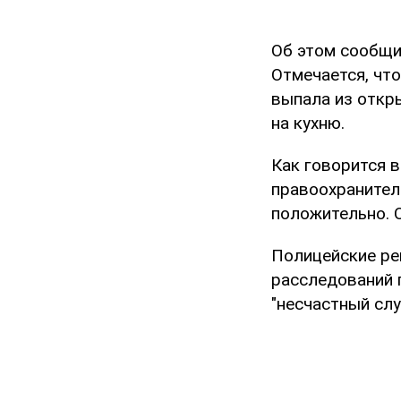
Об этом сообщ
Отмечается, чт
выпала из откры
на кухню.
Как говорится в
правоохранителе
положительно. 
Полицейские ре
расследований п
"несчастный слу