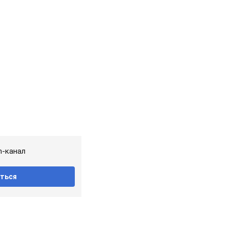
m-канал
ться