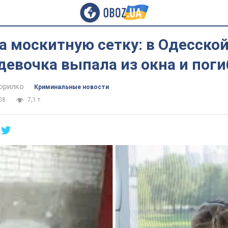
 москитную сетку: в Одесской
девочка выпала из окна и пог
орилко
Криминальные новости
08
7,1 т.