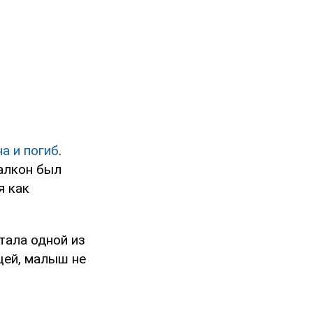
а и погиб
.
Балкон был
я как
тала одной из
щей, малыш не