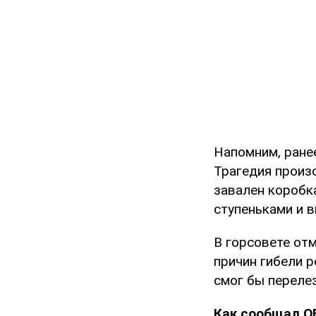
Напомним, ране
Трагедия произ
завален коробк
ступеньками и в
В горсовете отм
причин гибели р
смог бы перелез
Как сообщал O