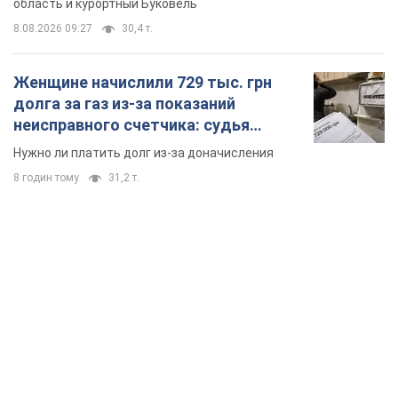
область и курортный Буковель
8.08.2026 09:27
30,4 т.
Женщине начислили 729 тыс. грн
долга за газ из-за показаний
неисправного счетчика: судья
вынес неожиданное решение
Нужно ли платить долг из-за доначисления
8 годин тому
31,2 т.