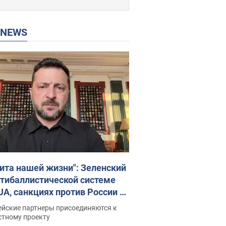
P NEWS
ита нашей жизни": Зеленский
нтибаллистической системе
JA, санкциях против России и
ержке аграриев. Видео
ейские партнеры присоединяются к
стному проекту