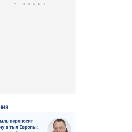
ения
мль переносит
ну в тыл Европы: