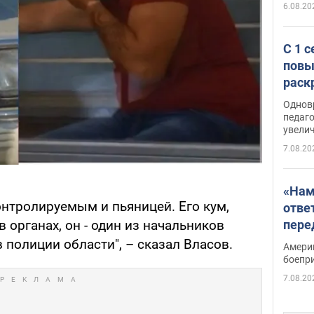
6.08.20
С 1 
повы
раск
Однов
педаг
увелич
7.08.20
«Нам
онтролируемым и пьяницей. Его кум,
отве
пере
в органах, он - один из начальников
Patri
 полиции области", – сказал Власов.
Амери
боепр
7.08.20