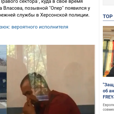
равого сектора", куда в свое время
а Власова, позывной "Опер" появился у
прежней службы в Херсонской полиции.
TO
зюк: вероятного исполнителя
"Защ
об а
FREY
подд
Европ
совме