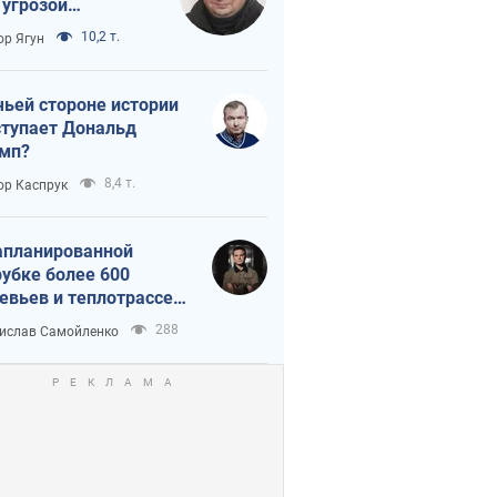
 угрозой
тическая
10,2 т.
ор Ягун
истика
чьей стороне истории
тупает Дональд
мп?
8,4 т.
ор Каспрук
апланированной
убке более 600
евьев и теплотрассе:
 происходит на
288
ислав Самойленко
емках в Киеве