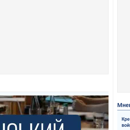
Мн
Кре
вой