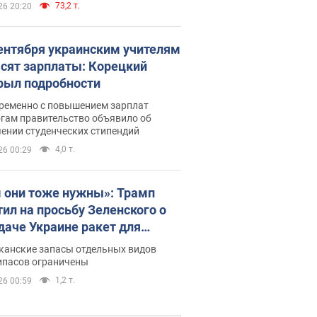
73,2 т.
26 20:20
сентября украинским учителям
сят зарплаты: Корецкий
рыл подробности
ременно с повышением зарплат
огам правительство объявило об
ении студенческих стипендий
4,0 т.
26 00:29
 они тоже нужны»: Трамп
тил на просьбу Зеленского о
даче Украине ракет для
ot
канские запасы отдельных видов
ипасов ограничены
1,2 т.
26 00:59