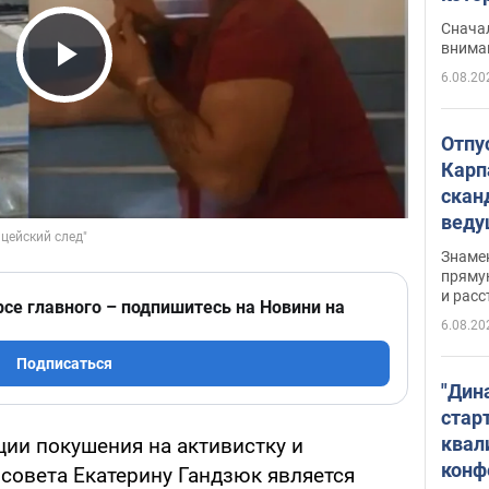
"агр
Сначал
внима
6.08.20
Play Video
Отпу
Карп
скан
вед
несп
Знаме
захе
пряму
и расс
рсе главного – подпишитесь на Новини на
6.08.20
Подписаться
"Дин
стар
квал
ии покушения на активистку и
конф
рсовета Екатерину Гандзюк является