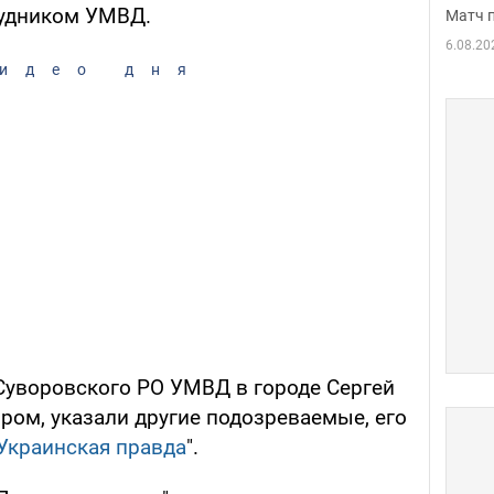
удником УМВД.
Матч 
6.08.20
идео дня
 Суворовского РО УМВД в городе Сергей
ром, указали другие подозреваемые, его
Украинская правда
".