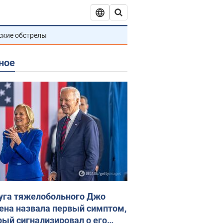
ские обстрелы
ное
уга тяжелобольного Джо
ена назвала первый симптом,
рый сигнализировал о его