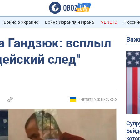
Война в Украине
Война Израиля и Ирана
VENETO
Россий
Важ
а Гандзюк: всплыл
цейский след"
Читати українською
Супр
Байд
кото