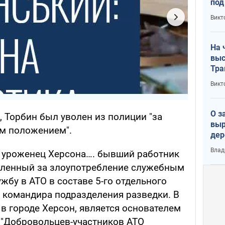
под
кри
Викт
лог
На 
выс
Тра
Викт
О з
, Торбин был уволен из полиции "за
выр
м положением".
дер
что
Влад
, уроженец Херсона…. бывший работник
Тер
оленный за злоупотребление служебным
жбу в АТО в составе 5-го отдельного
 командира подразделения разведки. В
в городе Херсон, является основателем
 "Добровольцев-участников АТО