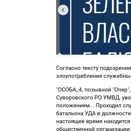
Согласно тексту подозрения
злоупотребление служебны
"ОСОБА_4, позывной "Опер"
Суворовского РО УМВД, ув
положением... Проходил слу
батальона УДА в должности
настоящее время находится 
общественной организации