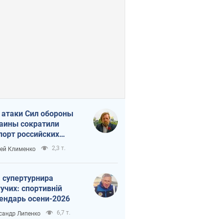
 атаки Сил обороны
аины сократили
порт российских
тепродуктов
2,3 т.
ей Клименко
 супертурнира
учих: спортивній
ендарь осени-2026
6,7 т.
сандр Липенко