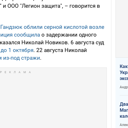
и ООО "Легион защита", – говорится в
,
Гандзюк облили серной кислотой возле
лиция сообщила
о задержании одного
азался Николай Новиков. 6 августа суд
 до 1 октября
. 22 августа Николай
 из-под стражи
.
Как
Укр
экс
неф
Андр
Два
Маг
кал
Алек