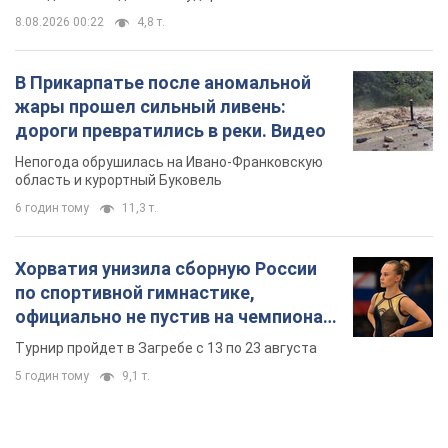
8.08.2026 00:22
4,8 т.
В Прикарпатье после аномальной
жары прошел сильный ливень:
дороги превратились в реки. Видео
Непогода обрушилась на Ивано-Франковскую
область и курортный Буковель
6 годин тому
11,3 т.
Хорватия унизила сборную России
по спортивной гимнастике,
официально не пустив на чемпионат
Европы основных спортсменов
Турнир пройдет в Загребе с 13 по 23 августа
5 годин тому
9,1 т.