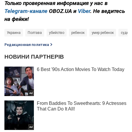
Только
проверенная информация у нас в
Telegram-канале
OBOZ.UA и
Viber
. Не ведитесь
на фейки!
Украина
Полтава
убийство
ребенок
умер ребенок
судеб
Редакционная политика