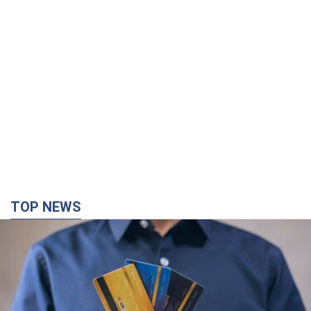
TOP NEWS
Мікрокредити без міфів: три типові сценарії
позичальника і план дій, щоб вберегти свої
гроші
Що мають діяти українці, аби не переплачувати за "швидку