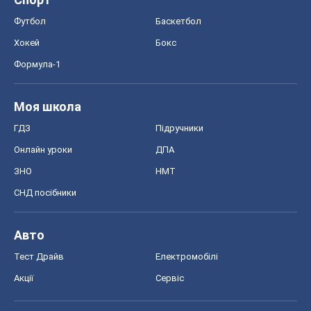
Онлайн уроки
ДПА
ЗНО
НМТ
СНД посібники
Авто
Тест Драйв
Електромобілі
Акції
Сервіс
Food Oboz
Рецепти
Напої
Дієти
Економіка
Ринки та компанії
Макроекономіка