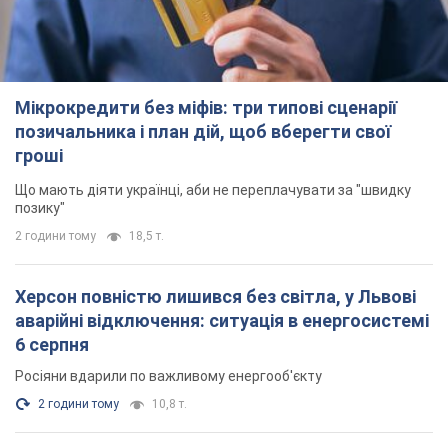
позику"
2 години тому
18,5 т.
Херсон повністю лишився без світла, у Львові
аварійні відключення: ситуація в енергосистемі
6 серпня
Росіяни вдарили по важливому енергооб'єкту
2 години тому
10,8 т.
Зеленський зібрав нараду щодо підготовки
української балістики та антибалістичної
програми FREYJA: які рішення готуються
У Києві розраховують на успішне завершення проєкту FREYJA
3 години тому
34,7 т.