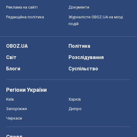
Блоги
Суспільство
Регіони України
Київ
Харків
Запоріжжя
Дніпро
Черкаси
Спорт
Футбол
Баскетбол
Хокей
Бокс
Формула-1
Моя школа
ГДЗ
Підручники