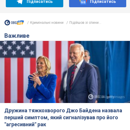
Дружина тяжкохворого Джо Байдена назвала
перший симптом, який сигналізував про його
"агресивний" рак
Спершу лікарі не надали цьому належної уваги
6 годин тому
9,4 т.
Її вбила Росія: померла 13-річна
дівчинка, поранена внаслідок
російської атаки на Сумщину. Фото
Того дня під час російського обстрілу загинули