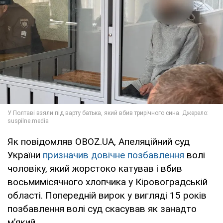
Як повідомляв OBOZ.UA, Апеляційний суд
України
призначив довічне позбавлення
волі
чоловіку, який жорстоко катував і вбив
восьмимісячного хлопчика у Кіровоградській
області. Попередній вирок у вигляді 15 років
позбавлення волі суд скасував як занадто
м’який.