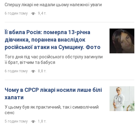
її брат, вітчим та бабуся
6 годин тому
8,8 т.
Чому в СРСР лікарі носили лише білі
халати
У цьому був як практичний, так і символічний
сенс
5 годин тому
1,8 т.