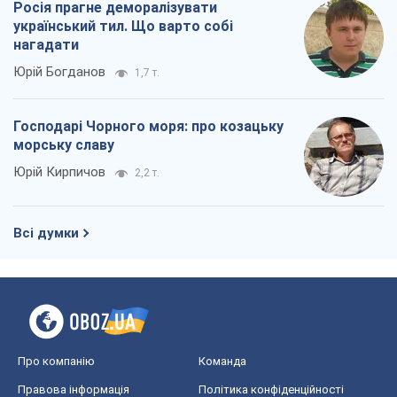
Всі думки
Про компанію
Команда
Правова інформація
Політика конфіденційності
Реклама на сайті
Документи
Редакційна політика
Журналісти OBOZ.UA на місці
подій
OBOZ.UA
Політика
Світ
Розслідування