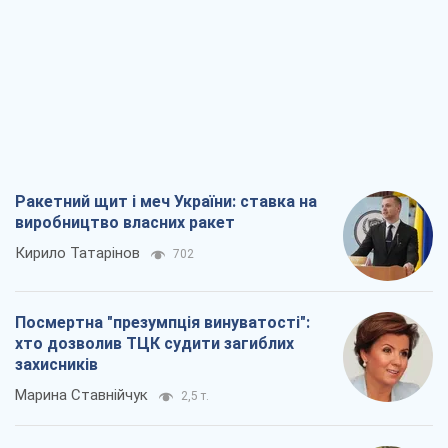
Ракетний щит і меч України: ставка на
виробництво власних ракет
Кирило Татарінов
702
Посмертна "презумпція винуватості":
хто дозволив ТЦК судити загиблих
захисників
Марина Ставнійчук
2,5 т.
Росія прагне деморалізувати
український тил. Що варто собі
нагадати
Юрій Богданов
1,7 т.
Господарі Чорного моря: про козацьку
морську славу
Юрій Кирпичов
2,2 т.