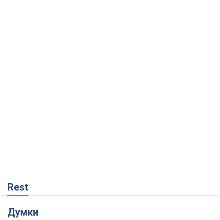
Rest
Думки
Кремль переносить війну в тил Європи:
під загрозою критична логістика
Віктор Ягун
4,8 т.
На якому боці історії виступає Дональд
Трамп?