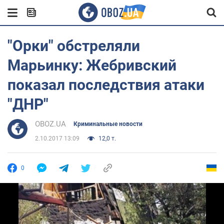
"Орки" обстреляли
Марьинку: Жебривский
показал последствия атаки
"ДНР"
OBOZ.UA
Криминальные новости
2.10.2017 13:09
12,0 т.
0