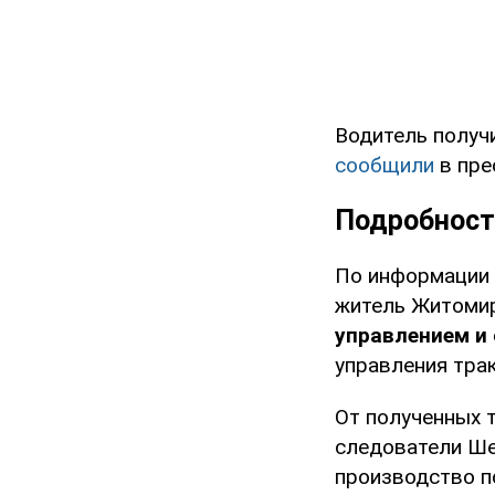
Водитель получ
сообщили
в пре
Подробност
По информации 
житель Житомирс
управлением и
управления тра
От полученных 
следователи Ше
производство по