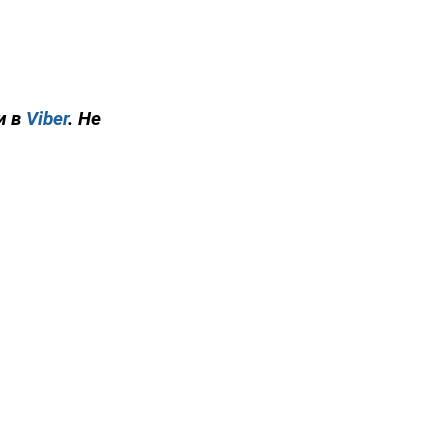
и в
Viber
. Не