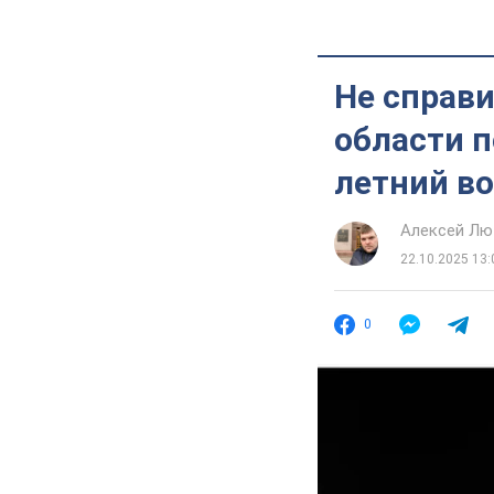
Не справи
области п
летний во
Алексей Лю
22.10.2025 13:
0