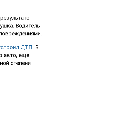
 результате
вушка. Водитель
 повреждениями.
 устроил ДТП.
В
р авто, еще
ной степени