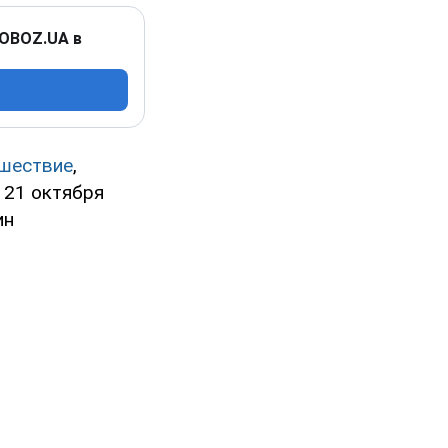
 OBOZ.UA в
шествие
,
 21 октября
ин