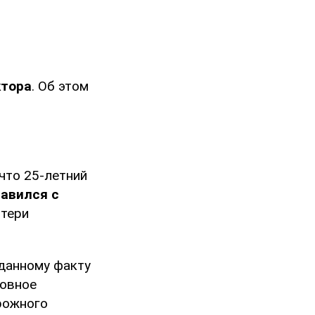
ктора
. Об этом
что 25-летний
авился с
отери
 данному факту
ловное
орожного