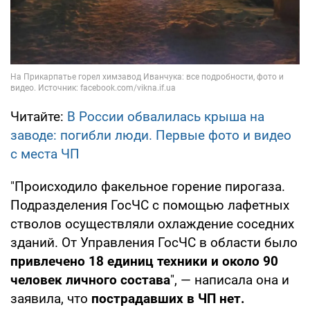
Читайте:
В России обвалилась крыша на
заводе: погибли люди. Первые фото и видео
с места ЧП
"Происходило факельное горение пирогаза.
Подразделения ГосЧС с помощью лафетных
стволов осуществляли охлаждение соседних
зданий. От Управления ГосЧС в области было
привлечено 18 единиц техники и около 90
человек личного состава
", — написала она и
заявила, что
пострадавших в ЧП нет.