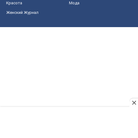
Шоу
Афиша
Сплетни
Красота
Мода
Женский Журнал