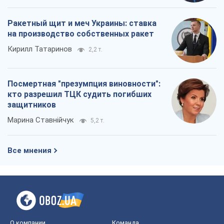
календарь осени-2026
Александр Липенко
2,7 т.
Ракетный щит и меч Украины: ставка
на производство собственных ракет
Кирилл Татаринов
2,2 т.
Посмертная "презумпция виновности":
кто разрешил ТЦК судить погибших
защитников
Марина Ставнійчук
5,2 т.
Все мнения