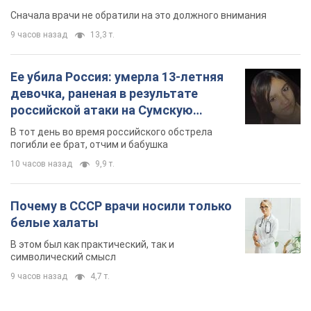
Супруга тяжелобольного Джо Байдена
назвала первый симптом, который
сигнализировал о его "агрессивном" раке
Сначала врачи не обратили на это должного внимания
9 часов назад
13,3 т.
Ее убила Россия: умерла 13-летняя
девочка, раненая в результате
российской атаки на Сумскую
область. Фото
В тот день во время российского обстрела
погибли ее брат, отчим и бабушка
10 часов назад
9,9 т.
Почему в СССР врачи носили только
белые халаты
В этом был как практический, так и
символический смысл