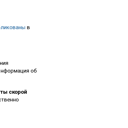
бликованы
в
ния
Информация об
еты скорой
ственно