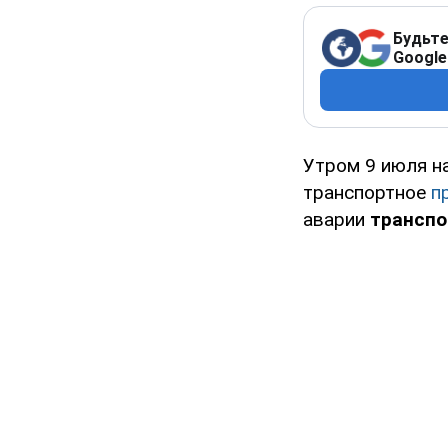
Будьте
Google
Утром 9 июля н
транспортное
п
аварии
транспо