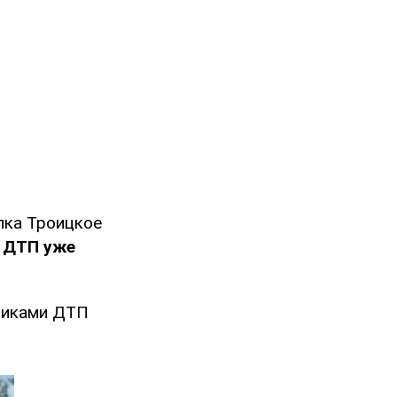
лка Троицкое
 ДТП уже
тниками ДТП