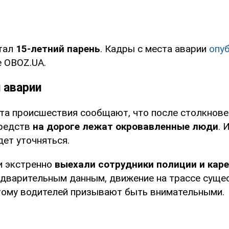
тал
15-летний парень
. Кадры с места аварии
опу
е OBOZ.UA.
 аварии
та происшествия сообщают, что после столкнове
средств
на дороге лежат окровавленные люди
. 
дет уточняться.
и экстренно
выехали сотрудники полиции и кар
едварительным данным, движение на трассе суще
тому водителей призывают быть внимательными.