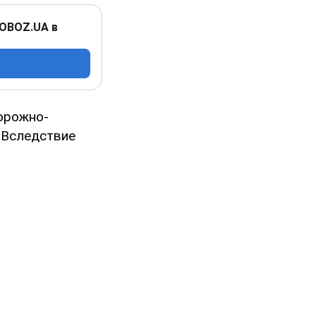
 OBOZ.UA в
орожно-
 Вследствие