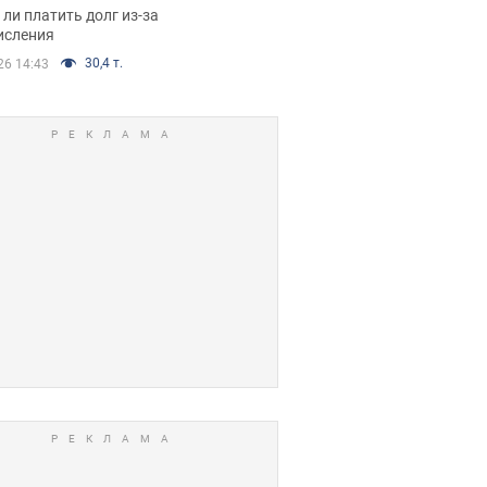
я вынес
ли платить долг из-за
иданное решение
исления
30,4 т.
26 14:43