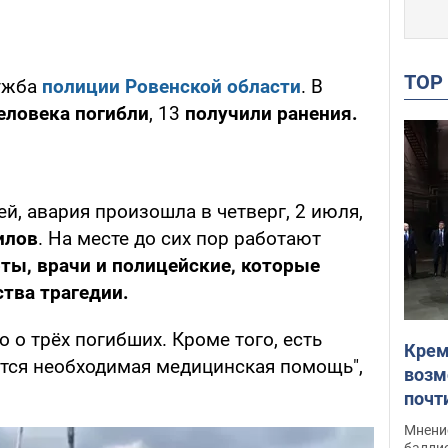
TO
лужба
полиции Ровенской области
. В
еловека погибли
, 13
получили ранения.
, авария произошла в четверг, 2 июля,
илов
. На месте до сих пор работают
ты, врачи и
полицейские, которые
тва трагедии.
 о трёх погибших. Кроме того, есть
Крем
тся необходимая медицинская помощь",
возм
почт
Укра
Мнение
баллис