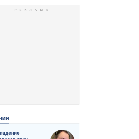
ения
падение