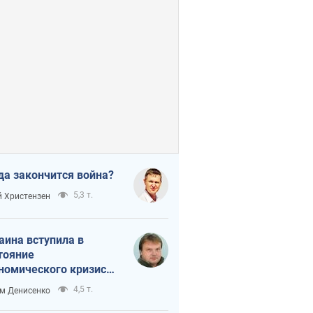
да закончится война?
5,3 т.
 Христензен
аина вступила в
тояние
номического кризиса.
ь ли свет в конце
4,5 т.
м Денисенко
неля?