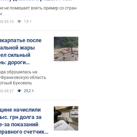
ицей
е не помешает взять пример со стран
ы
1,8 т.
26 05:10
икарпатье после
альной жары
ел сильный
нь: дороги
ратились в реки.
ода обрушилась на
о
-Франковскую область
ортный Буковель
20,2 т.
26 09:27
ине начислили
ыс. грн долга за
из-за показаний
правного счетчика: