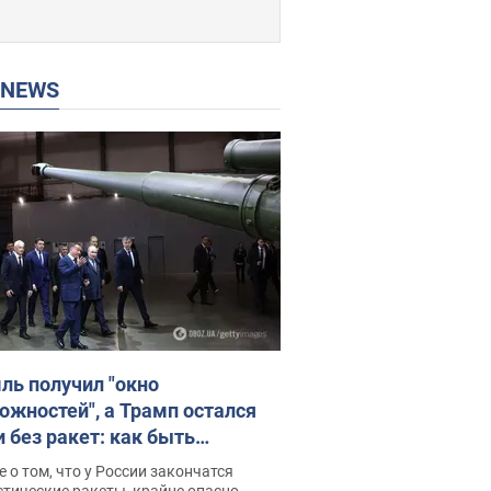
P NEWS
ль получил "окно
ожностей", а Трамп остался
и без ракет: как быть
ине? Интервью с Мельником
 о том, что у России закончатся
тические ракеты, крайне опасно,