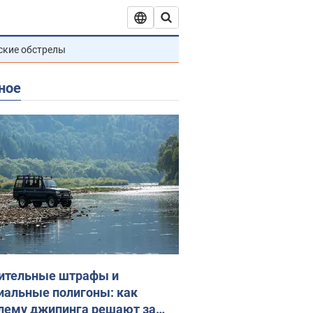
ские обстрелы
ное
ительные штрафы и
иальные полигоны: как
лему джипинга решают за