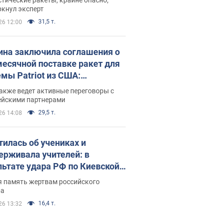
ркнул эксперт
31,5 т.
26 12:00
ина заключила соглашения о
есячной поставке ракет для
емы Patriot из США:
нский раскрыл подробности
акже ведет активные переговоры с
ейскими партнерами
29,5 т.
26 14:08
тилась об учениках и
ерживала учителей: в
льтате удара РФ по Киевской
сти погибли директор
я память жертвам российского
ского лицея, её муж и внук
ра
16,4 т.
26 13:32