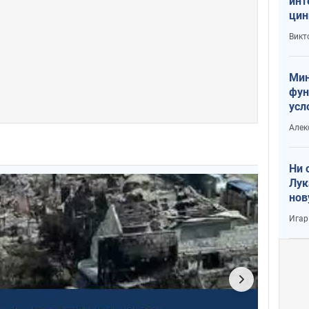
инт
цин
или
Викт
Тра
Мин
фун
усл
вое
Алек
Ни 
Лук
нов
Игар