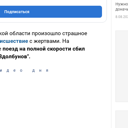
судь
Нужно 
неож
донач
Подписаться
8.08.20
ой области произошло страшное
оисшествие
с жертвами. На
е
поезд на полной скорости сбил
Здолбунов".
идео дня