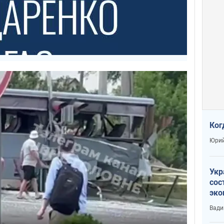
Ког
Юрий
Укр
сос
эко
Ест
Вади
тун