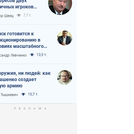
ересов двух
ичных игроков
 тайный план
7,7 т.
ор Швец
мпа и Путина?
ск готовится к
кционированию в
овиях масштабного
нного кризиса
13,5 т.
сандр Левченко
оружия, ни людей: как
ашенко создает
ую армию
10,7 т.
 Тышкевич