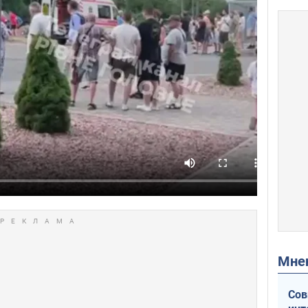
Мн
Сов