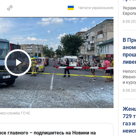
гран
Украин
Читати українською
Европ
8.08.20
В Пр
аном
прош
ливе
прев
Play Video
Непог
Виде
Ивано
и кур
8.08.20
Женщ
729 т
газ 
неис
рсе главного – подпишитесь на Новини на