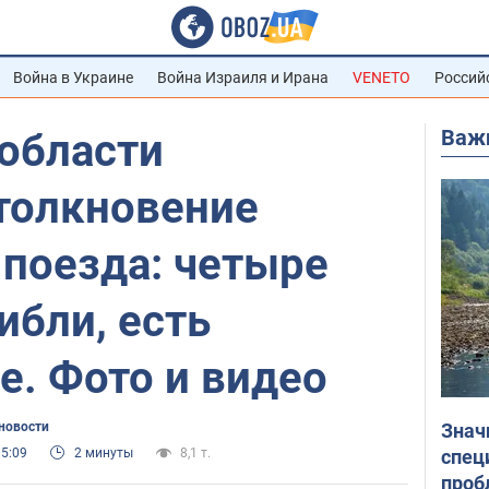
Война в Украине
Война Израиля и Ирана
VENETO
Россий
Важ
 области
толкновение
 поезда: четыре
ибли, есть
е. Фото и видео
Знач
новости
спец
15:09
2 минуты
8,1 т.
проб