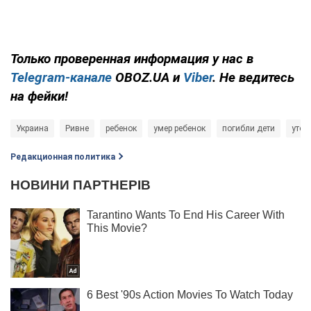
Только
проверенная информация у нас в
Telegram-канале
OBOZ.UA и
Viber
. Не ведитесь
на фейки!
Украина
Ривне
ребенок
умер ребенок
погибли дети
утон
Редакционная политика