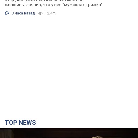
Фото
женщины, заявив, что у нее "мужская стрижка"
3 часа назад
12,4 т.
TOP NEWS