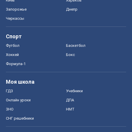
Киев
Харьков
Запорожье
Днепр
Черкассы
Спорт
Футбол
Баскетбол
Хоккей
Бокс
Формула-1
Моя школа
ГДЗ
Учебники
Онлайн уроки
ДПА
ЗНО
НМТ
СНГ решебники