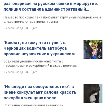
разговаривая на русском языке в маршрутке:
полиция составила административный
протокол. Видео
На место происшествия прибыли патрульные полицейские и
следственно-оперативная группа
6 часов назад
9,6 т.
"Воюют, потому что глупы": в
Черновцах водитель автобуса
проявил неуважение к украинским
военным и поплатился за это.
Водителя уволили после конфликта с
Видео
пассажирами и оскорблений в адрес военных
9 часов назад
8,6 т.
"Не следит за сексуальностью": в
Киеве консультант салона красоты
оскорбил женщину после
химиотерапии, разгорелся скандал.
Сотрудник салона оценил внешность