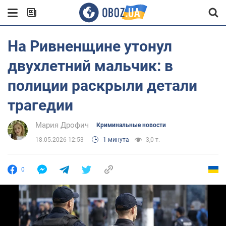
На Ривненщине утонул
двухлетний мальчик: в
полиции раскрыли детали
трагедии
Мария Дрофич
Криминальные новости
18.05.2026 12:53
1 минута
3,0 т.
0