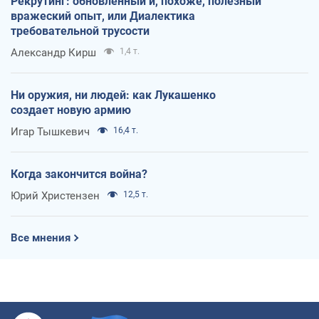
Рекрутинг: обновленный и, похоже, полезный
вражеский опыт, или Диалектика
требовательной трусости
Александр Кирш
1,4 т.
Ни оружия, ни людей: как Лукашенко
создает новую армию
Игар Тышкевич
16,4 т.
Когда закончится война?
Юрий Христензен
12,5 т.
Все мнения