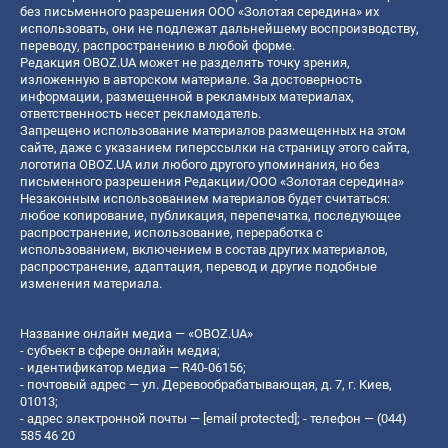
без письменного разрешения ООО «Золотая середина» их
использовать, они не подлежат дальнейшему воспроизводству,
переводу, распространению в любой форме.
Редакция OBOZ.UA может не разделять точку зрения,
изложенную в авторском материале. За достоверность
информации, размещенной в рекламных материалах,
ответственность несет рекламодатель.
Запрещено использование материалов размещенных на этом
сайте, даже с указанием гиперссылки на страницу этого сайта,
логотипа OBOZ.UA или любого другого упоминания, но без
письменного разрешения Редакции/ООО «Золотая середина»
Незаконным использованием материалов будет считаться:
любое копирование, публикация, перепечатка, последующее
распространение, использование, переработка с
использованием, включением в состав других материалов,
распространение, адаптация, перевод и другие подобные
изменения материала.
Название онлайн медиа — «OBOZ.UA»
- субъект в сфере онлайн медиа;
- идентификатор медиа — R40-06156;
- почтовый адрес — ул. Деревообрабатывающая, д. 7, г. Киев,
01013;
- адрес электронной почты —
[email protected]
; - телефон — (044)
585 46 20