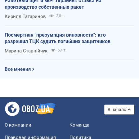
Ракетный щит и меч Украины: ставка на
производство собственных ракет
Кирилл Татаринов
2,8 т.
Посмертная "презумпция виновности": кто
разрешил ТЦК судить погибших защитников
Марина Ставнійчук
6,4 т.
Все мнения
В начало
О компании
Команда
Правовая информация
Политика