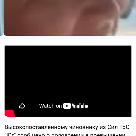
Высокопоставленному чиновнику из Сил ТрО
"Юг" сообщено о подозрении в превышении