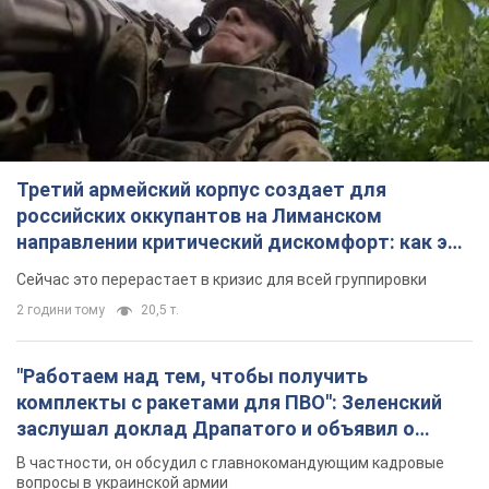
2 години тому
20,5 т.
"Работаем над тем, чтобы получить
комплекты с ракетами для ПВО": Зеленский
заслушал доклад Драпатого и объявил о
новых мерах
В частности, он обсудил с главнокомандующим кадровые
вопросы в украинской армии
3 години тому
3,2 т.
В оккупированной Ялте прогремели мощные
взрывы: поднимается черный дым. Фото и
видео
Город, вероятно, подвергся атаке дронов
5 годин тому
6,2 т.