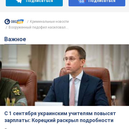
С 1 сентября украинским учителям повысят
зарплаты: Корецкий раскрыл подробности
Одновременно с повышением зарплат педагогам
правительство объявило об увеличении студенческих
стипендий
7.08.2026 00:29
12,0 т.
Сколько баллистических ракет
перехватила украинская ПВО в
июле: в Минобороны назвали цифру
Украинская ПВО работала в условиях
дефицита ракет-перехватчиков
3 години тому
6,2 т.