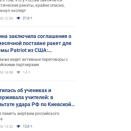
тические ракеты, крайне опасно,
ркнул эксперт
21,6 т.
26 12:00
ина заключила соглашения о
есячной поставке ракет для
емы Patriot из США:
нский раскрыл подробности
акже ведет активные переговоры с
ейскими партнерами
1,4 т.
26 14:08
тилась об учениках и
ерживала учителей: в
льтате удара РФ по Киевской
сти погибли директор
я память жертвам российского
ского лицея, её муж и внук
ра
12,6 т.
26 13:32