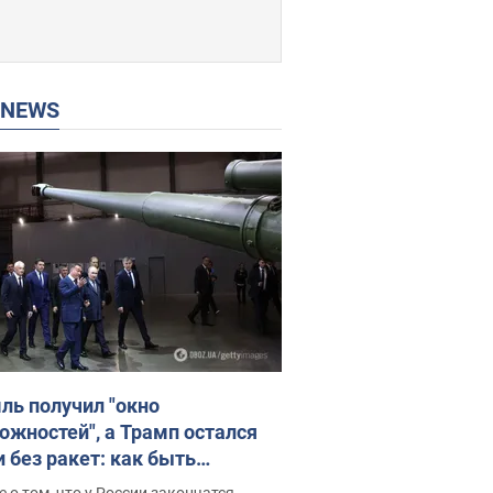
P NEWS
ль получил "окно
ожностей", а Трамп остался
и без ракет: как быть
ине? Интервью с Мельником
 о том, что у России закончатся