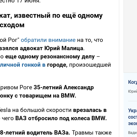
естно 17 июня.
ат, известный по ещё одному
исходом
вой Рог"
обратили внимание
на то, что
взялся адвокат Юрий Малица
.
по
еще одному резонансному делу
–
личной гонкой в
городе,
произошедшей
Ког
 Кривом Роге
35-летний Александр
Юрий
 гонку с товарищем на BMW.
Tesla на большой скорости
врезалась в
Укр
сос
 чего
ВАЗ отбросило под колеса BMW.
эко
Ест
48-летний водитель ВАЗа.
Травмы также
Вади
тун