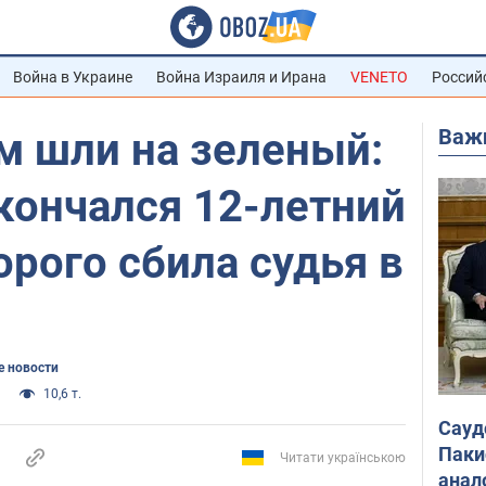
Война в Украине
Война Израиля и Ирана
VENETO
Россий
Важ
м шли на зеленый:
кончался 12-летний
орого сбила судья в
 новости
10,6 т.
Сауд
Паки
Читати українською
анал