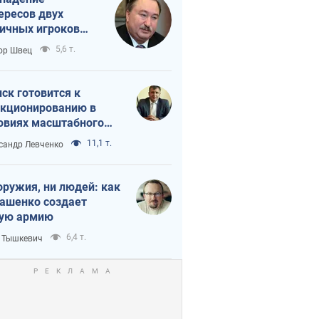
ересов двух
ичных игроков
 тайный план
5,6 т.
ор Швец
мпа и Путина?
ск готовится к
кционированию в
овиях масштабного
нного кризиса
11,1 т.
сандр Левченко
оружия, ни людей: как
ашенко создает
ую армию
6,4 т.
 Тышкевич