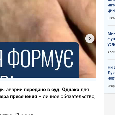
инт
цин
или
Викт
Тра
Мин
фун
усл
вое
Алек
Ни 
Лук
нов
Игар
цы аварии
передано в суд. Однако
для
мера пресечения
– личное обязательство,