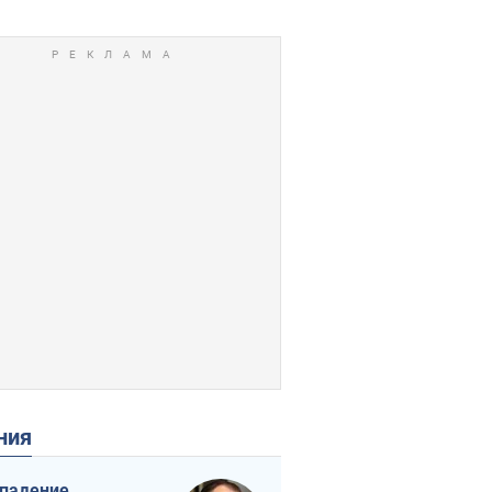
ения
падение