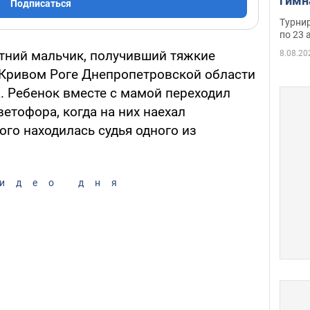
гимн
Подписаться
офиц
Турнир
на ч
по 23 
осно
етний мальчик, получивший тяжкие
8.08.20
Кривом Роге Днепропетровской области
а. Ребенок вместе с мамой переходил
ветофора, когда на них наехал
ого находилась судья одного из
идео дня