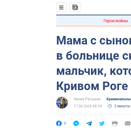
Герои войны
Мама с сыно
в больнице с
мальчик, кот
Кривом Роге
Лилия Рагуцкая
Криминальные
17.06.2026 08:34
2 минуты
0