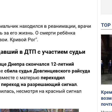
TO
мальчик находился в реанимации, врачи
 за его жизнь. О смерти ребёнка
вои. Кривой Рог".
авший в ДТП с участием судьи
ице Днепра скончался 12-летний
ле
сбила судья Довгинцевского райсуда
 вместе с матерью
переходил
переход на разрешающий сигнал
.
вилась, несмотря на красный сигнал
Крем
возм
почт
Укра
Мнение