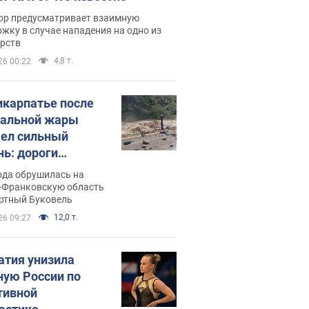
ор предусматривает взаимную
жку в случае нападения на одно из
арств
4,8 т.
26 00:22
икарпатье после
альной жары
ел сильный
нь: дороги
ратились в реки.
ода обрушилась на
о
-Франковскую область
ортный Буковель
12,0 т.
26 09:27
атия унизила
ную России по
тивной