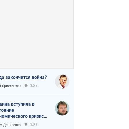
да закончится война?
3,5 т.
 Христензен
аина вступила в
тояние
номического кризиса.
ь ли свет в конце
3,0 т.
м Денисенко
неля?