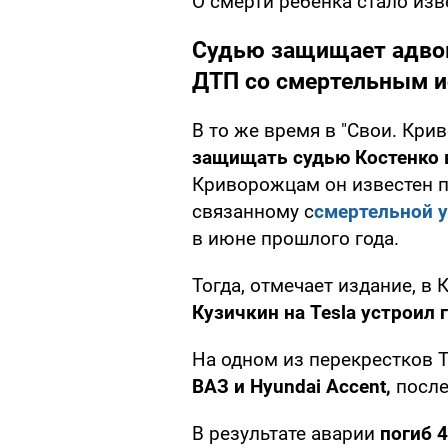
О смерти ребенка стало изв
Судью защищает адвок
ДТП со смертельным 
В то же время в "Свои. Кри
защищать судью Костенко 
Криворожцам он известен 
связанному с
смертельной у
в июне прошлого года.
Тогда, отмечает издание, в
Кузичкин на Tesla устроил
На одном из перекрестков 
ВАЗ и Hyundai Accent,
после
В результате аварии
погиб 