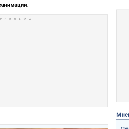
еанимации.
Мн
Сов