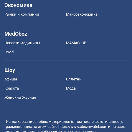
Экономика
Рынки и компании
Mакроэкономика
MedOboz
Новости медицины
MAMACLUB
Covid
Шоу
Афиша
Сплетни
Красота
Мода
Женский Журнал
Использование любых материалов (в том числе фото- и видео-),
размещенных на этом сайте
https://www.obozrevatel.com
и на всех
его поддоменах, в любом виде строго запрещено.