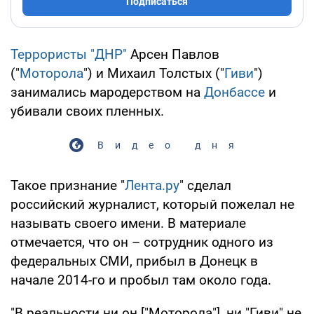
Подписаться
Террористы "ДНР"
Арсен Павлов
("
Моторола
") и Михаил Толстых ("
Гиви
")
занимались мародерством на
Донбассе
и
убивали своих пленных.
Видео дня
Такое признание "
Лента.ру
" сделал
российский журналист, который пожелал не
называть своего имени. В материале
отмечается, что он – сотрудник одного из
федеральных СМИ, прибыл в Донецк в
начале 2014-го и пробыл там около года.
"В реальности ни он ["Моторола"], ни "Гиви" не