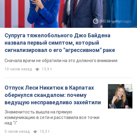
Супруга тяжелобольного Джо Байдена
назвала первый симптом, который
сигнализировал о его "агрессивном" раке
Сначала врачи не обратили на это должного внимания
10 часов назад
13,9 т.
Отпуск Леси Никитюк в Карпатах
обернулся скандалом: почему
ведущую несправедливо захейтили
Знаменитость вышла на прямую
коммуникацию в сети и расставила все точки
над "i"
5 часов назад
10,3 т.