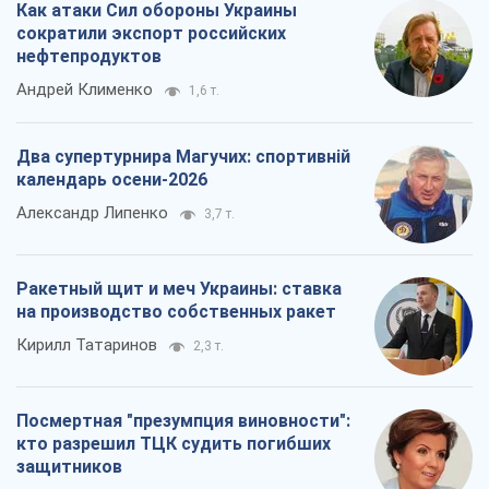
Как атаки Сил обороны Украины
сократили экспорт российских
нефтепродуктов
Андрей Клименко
1,6 т.
Два супертурнира Магучих: спортивній
календарь осени-2026
Александр Липенко
3,7 т.
Ракетный щит и меч Украины: ставка
на производство собственных ракет
Кирилл Татаринов
2,3 т.
Посмертная "презумпция виновности":
кто разрешил ТЦК судить погибших
защитников