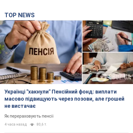
TOP NEWS
Українці "хакнули" Пенсійний фонд: виплати
масово підвищують через позови, але грошей
не вистачає
Як перераховують пенсії
4 часа назад
80,6 т.