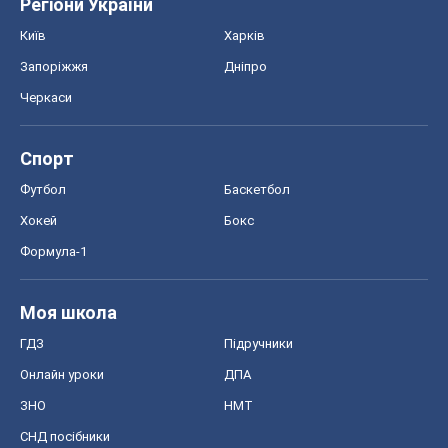
Регіони України
Київ
Харків
Запоріжжя
Дніпро
Черкаси
Спорт
Футбол
Баскетбол
Хокей
Бокс
Формула-1
Моя школа
ГДЗ
Підручники
Онлайн уроки
ДПА
ЗНО
НМТ
СНД посібники