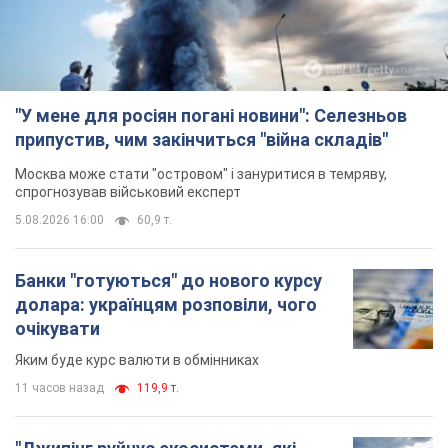
"У мене для росіян погані новини": Селезньов
припустив, чим закінчиться "війна складів"
Москва може стати "островом" і зануритися в темряву,
спрогнозував військовий експерт
5.08.2026 16:00
60,9 т.
Банки "готуються" до нового курсу
долара: українцям розповіли, чого
очікувати
Яким буде курс валюти в обмінниках
11 часов назад
119,9 т.