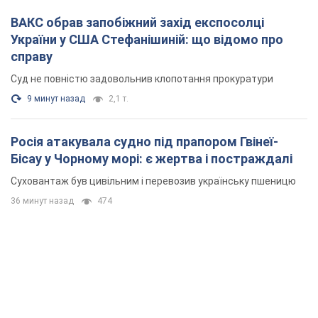
ВАКС обрав запобіжний захід експосолці
України у США Стефанішиній: що відомо про
справу
Суд не повністю задовольнив клопотання прокуратури
9 минут назад
2,1 т.
Росія атакувала судно під прапором Гвінеї-
Бісау у Чорному морі: є жертва і постраждалі
Суховантаж був цивільним і перевозив українську пшеницю
36 минут назад
474