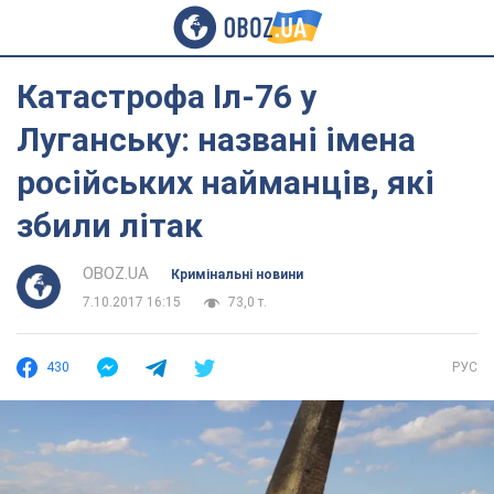
Катастрофа Іл-76 у
Луганську: названі імена
російських найманців, які
збили літак
OBOZ.UA
Кримінальні новини
7.10.2017 16:15
73,0 т.
430
РУС