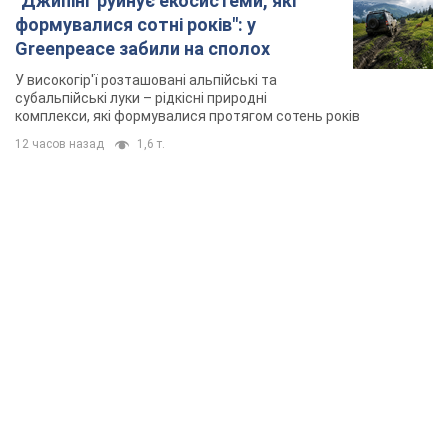
"Джипінг руйнує екосистеми, які
формувалися сотні років": у
Greenpeace забили на сполох
У високогір'ї розташовані альпійські та
субальпійські луки – рідкісні природні
комплекси, які формувалися протягом сотень років
12 часов назад
1,6 т.