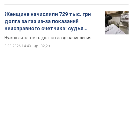
Женщине начислили 729 тыс. грн
долга за газ из-за показаний
неисправного счетчика: судья
вынес неожиданное решение
Нужно ли платить долг из-за доначисления
8.08.2026 14:43
32,2 т.