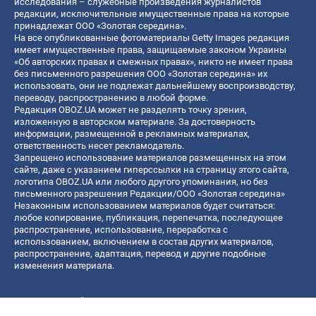
исследования – служебные произведения журналистов
редакции, исключительные имущественные права на которые
принадлежат ООО «Золотая середина».
На все опубликованные фотоматериалы Getty Images редакция
имеет имущественные права, защищаемые законом Украины
«Об авторских правах и смежных правах», никто не имеет права
без письменного разрешения ООО «Золотая середина» их
использовать, они не подлежат дальнейшему воспроизводству,
переводу, распространению в любой форме.
Редакция OBOZ.UA может не разделять точку зрения,
изложенную в авторском материале. За достоверность
информации, размещенной в рекламных материалах,
ответственность несет рекламодатель.
Запрещено использование материалов размещенных на этом
сайте, даже с указанием гиперссылки на страницу этого сайта,
логотипа OBOZ.UA или любого другого упоминания, но без
письменного разрешения Редакции/ООО «Золотая середина»
Незаконным использованием материалов будет считаться:
любое копирование, публикация, перепечатка, последующее
распространение, использование, переработка с
использованием, включением в состав других материалов,
распространение, адаптация, перевод и другие подобные
изменения материала.
Название онлайн медиа — «OBOZ.UA»
- субъект в сфере онлайн медиа;