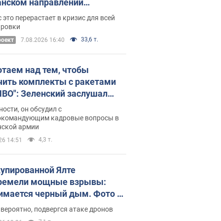
нском направлении
ический дискомфорт: как это
 это перерастает в кризис для всей
ось
ировки
33,6 т.
роект
7.08.2026 16:40
отаем над тем, чтобы
чить комплекты с ракетами
ПВО": Зеленский заслушал
ад Драпатого и объявил о
ности, он обсудил с
х мерах
окомандующим кадровые вопросы в
нской армии
4,3 т.
26 14:51
купированной Ялте
ремели мощные взрывы:
имается черный дым. Фото и
о
 вероятно, подвергся атаке дронов