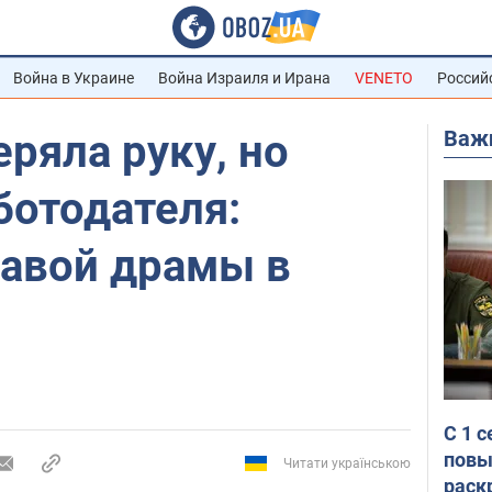
Война в Украине
Война Израиля и Ирана
VENETO
Россий
Важ
ряла руку, но
ботодателя:
вавой драмы в
С 1 
повы
Читати українською
раск