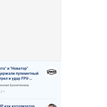
рта" и "Новатор"
ержали пулеметный
трел и удар FPV-
на, сохранив жизнь
инская Бронетехника
церу ВСУ
,2 т.
Р как катализатор