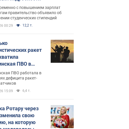
ременно с повышением зарплат
огам правительство объявило об
ении студенческих стипендий
12,2 т.
26 00:29
ько
истических ракет
хватила
инская ПВО в
: в Минобороны
нская ПВО работала в
али цифру
ях дефицита ракет-
ватчиков
6,4 т.
26 15:09
ка Ротару через
изменила свою
ию, на которую