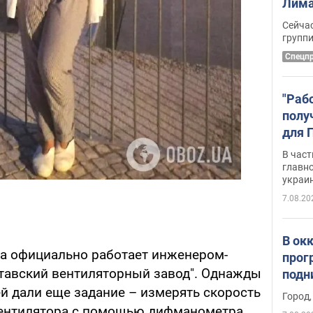
Лима
крит
Сейчас
удал
групп
Спецп
"Раб
полу
для 
докл
В част
новы
главн
украи
7.08.20
В ок
на официально работает инженером-
прог
тавский вентиляторный завод". Однажды
подн
виде
й дали еще задание – измерять скорость
Город,
вентилятора с помощью дифманометра.