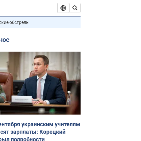
ские обстрелы
ное
сентября украинским учителям
сят зарплаты: Корецкий
рыл подробности