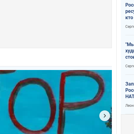
Рос
рес
кто
дик
Серг
"Мы
худ
сто
отч
Серг
рак
Зап
Рос
НАТ
Леон