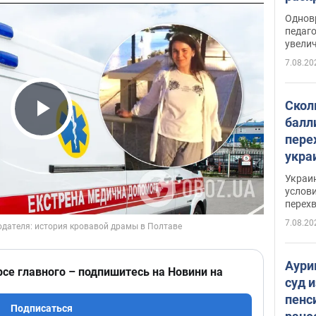
Однов
педаг
увелич
7.08.20
Скол
балл
Play Video
пере
укра
июле
Украи
назв
услови
перех
7.08.20
Аури
рсе главного – подпишитесь на Новини на
суд 
пенс
Подписаться