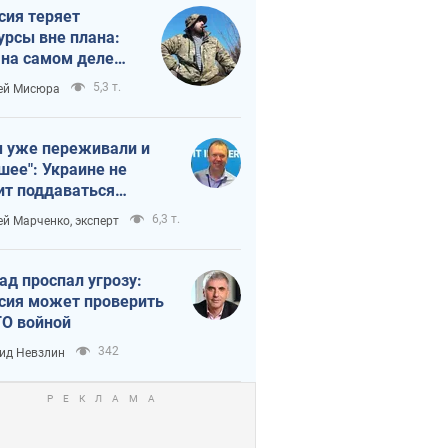
сия теряет
урсы вне плана:
 на самом деле
тует темп войны
5,3 т.
ей Мисюра
 уже переживали и
шее": Украине не
ит поддаваться
аянию из-за
6,3 т.
ей Марченко, эксперт
етного террора
ад проспал угрозу:
сия может проверить
О войной
342
ид Невзлин