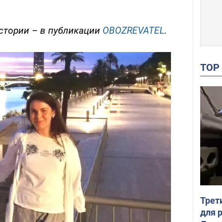
стории – в публикации
OBOZREVATEL
.
TO
Трет
для 