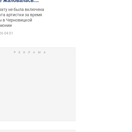
е жаловалась:
ько получала
лату не была включена
ца
та артистки за время
ы в Черновицкой
монии
26 04:01