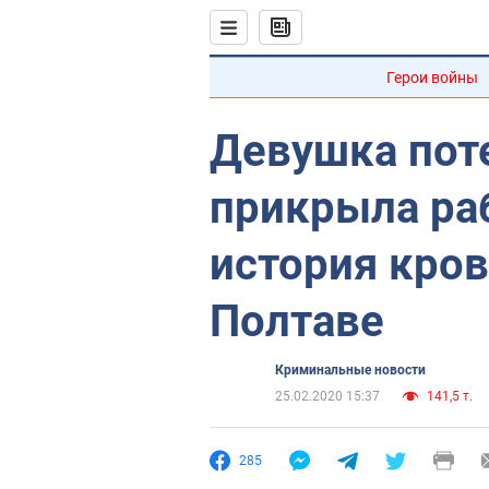
Герои войны
Девушка поте
прикрыла ра
история кро
Полтаве
Криминальные новости
25.02.2020 15:37
141,5 т.
285