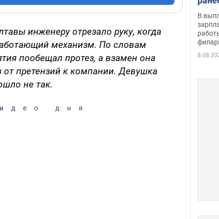
ране
скол
В вып
певи
зарпла
тавы инженеру отрезало руку, когда
работ
филар
работающий механизм. По словам
8.08.20
тия пообещал протез, а взамен она
 от претензий к компании. Девушка
ошло не так.
идео дня