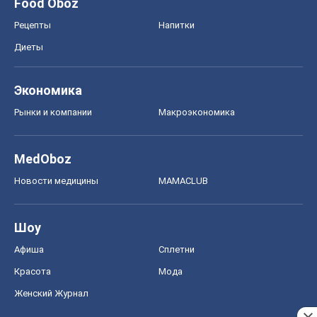
Food Oboz
Рецепты
Напитки
Диеты
Экономика
Рынки и компании
Mакроэкономика
MedOboz
Новости медицины
MAMACLUB
Шоу
Афиша
Сплетни
Красота
Мода
Женский Журнал