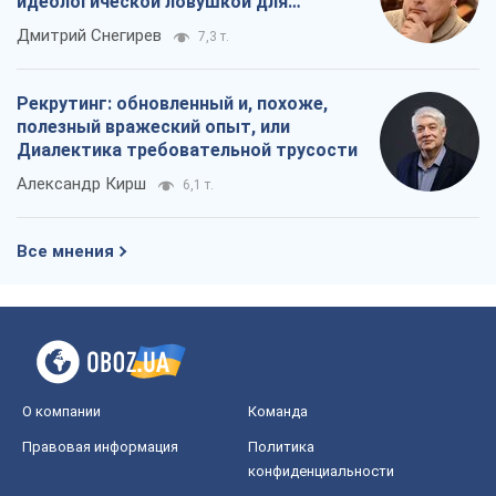
идеологической ловушкой для
российских оккупантов
Дмитрий Снегирев
7,3 т.
Рекрутинг: обновленный и, похоже,
полезный вражеский опыт, или
Диалектика требовательной трусости
Александр Кирш
6,1 т.
Все мнения
О компании
Команда
Правовая информация
Политика
конфиденциальности