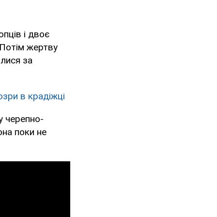
опців і двоє
. Потім жертву
илися за
озри в крадіжці
у черепно-
она поки не