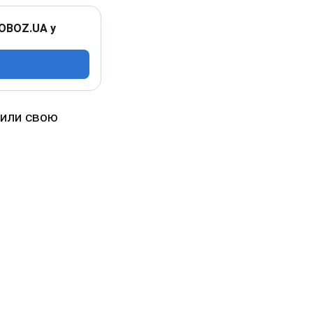
 OBOZ.UA у
били свою