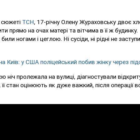
у сюжеті
ТСН
, 17-річну Олену Жураховську двоє хл
ти прямо на очах матері та вітчима в її ж будинку
і били ногами і цеглою. Ні сусіди, ні рідні не заступ
на Київ: у США поліцейський побив жінку через під
всю ніч пролежала на вулиці, діагностували відкрит
 її стан оцінюють як дуже важкий, після операції в