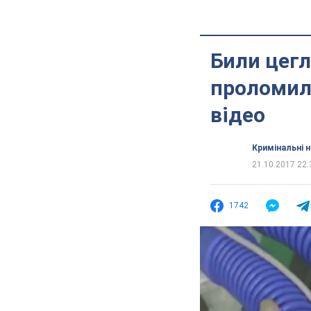
Били цегл
проломили
відео
Кримінальні 
21.10.2017 22:
1742