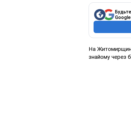
Будьте
Google
На Житомирщині 
знайому через б