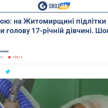
ою: на Житомирщині підлітки 
 голову 17-річній дівчині. Ш
новини
34
139,1 т.