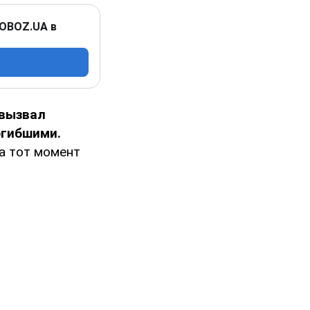
 OBOZ.UA в
 вызвал
огибшими.
а тот момент