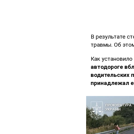
В результате с
травмы. Об это
Как установило 
автодороге вбл
водительских п
принадлежал ег