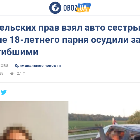
ельских прав взял авто сестры
 18-летнего парня осудили за
гибшими
кова
Криминальные новости
28
2,1 т.