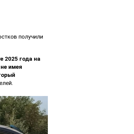
остков получили
е 2025 года на
 не имея
оторый
елей.