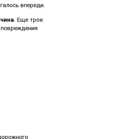
галось впереди.
жчина
. Еще трое
 повреждения
дорожного