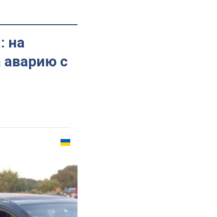
: на
 аварию с