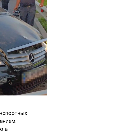
анспортных
ением.
о в