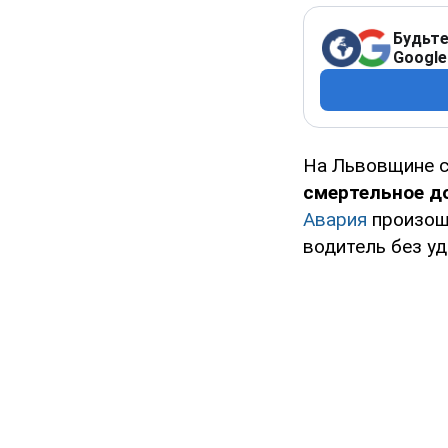
Будьте
Google
На Львовщине 
смертельное д
Авария
произошл
водитель без у