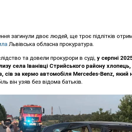
ення загинули двоє людей, ще троє підлітків отри
ила
Львівська обласна прокуратура.
лідство та довели прокурори в суді,
у серпні 202
лизу села Іванівці Стрийського району хлопець
в, сів за кермо автомобіля Mercedes-Benz, який
ль він узяв без відома батьків.