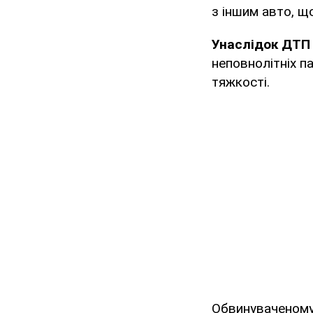
з іншим авто, щ
Унаслідок ДТП 
неповнолітніх п
тяжкості.
Обвинуваченому