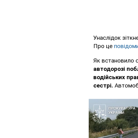
Унаслідок зіткн
Про це
повідом
Як встановило с
автодорозі поб
водійських пра
сестрі.
Автомобі