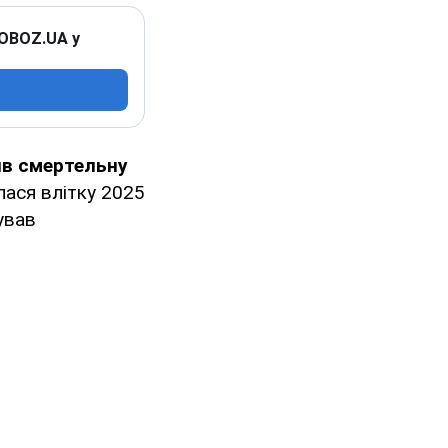
 OBOZ.UA у
ив смертельну
ася влітку 2025
ував