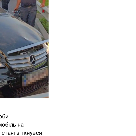
оби.
мобіль на
 стані зіткнувся