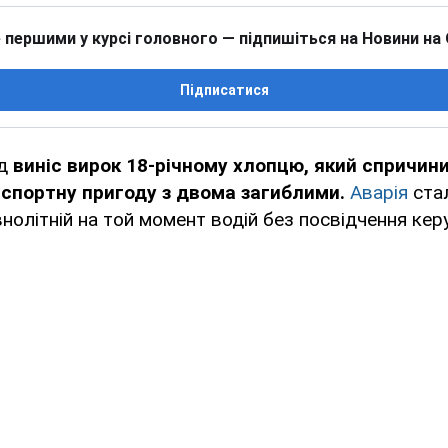
 першими у курсі головного — підпишіться на Новини на
Підписатися
д
виніс вирок 18-річному хлопцю, який спричин
спортну пригоду з двома загиблими.
Аварія
стал
внолітній на той момент водій без посвідчення кер