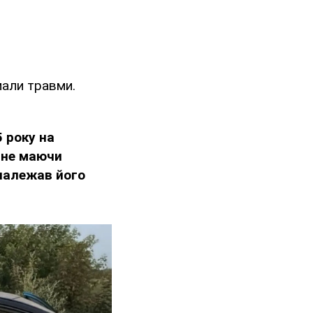
мали травми.
5 року на
, не маючи
 належав його