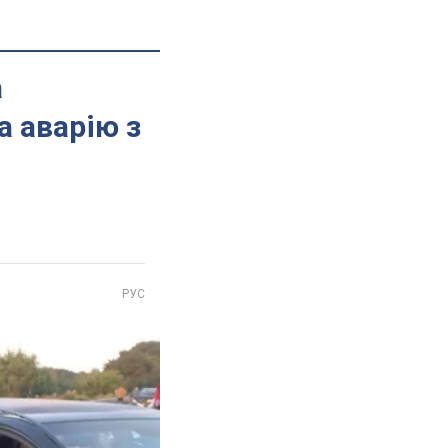
а
а аварію з
РУС