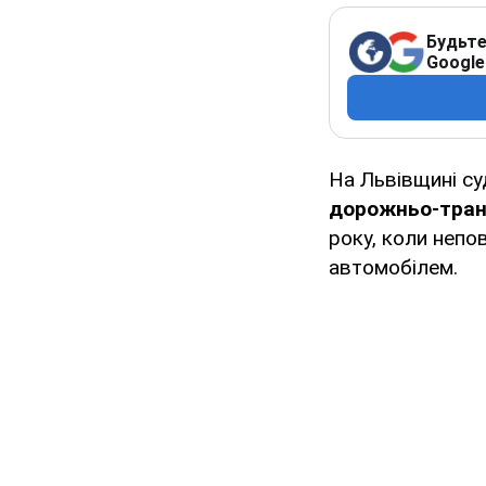
Будьте
Google
На Львівщині су
дорожньо-тран
року, коли непо
автомобілем.