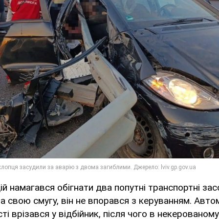
ій намагався обігнати два попутні транспортні зас
 свою смугу, він не впорався з керуванням. Авто
і врізався у відбійник, після чого в некерованому