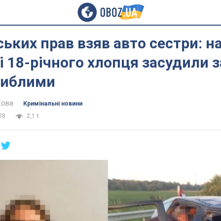
ських прав взяв авто сестри: н
 18-річного хлопця засудили з
гиблими
кова
Кримінальні новини
28
2,1 т.