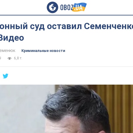
онный суд оставил Семенченк
 Видео
Семенюк
Криминальные новости
9
6,8 т.