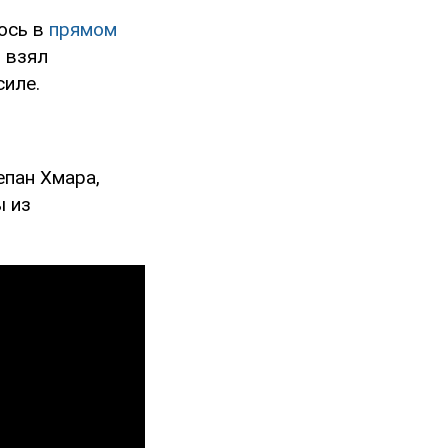
лось в
прямом
 взял
силе.
епан Хмара,
ы из