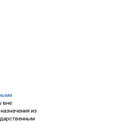
ными
у вне
назначения из
ударственным