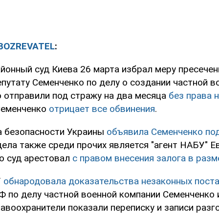
BOZREVATEL
:
йонный суд Киева 26 марта избрал меру пресече
путату Семенченко по делу о создании частной в
о отправили под стражу на два месяца
без права 
Семенченко
отрицает все обвинения
.
а безопасности Украины
объявила Семенченко по
ела также среди прочих является "агент НАБУ" Е
о суд арестовал
с правом внесения залога в разм
У
обнародовала доказательства незаконных пост
Ф по делу частной военной компании Семенченко 
равоохранители показали переписку и записи раз