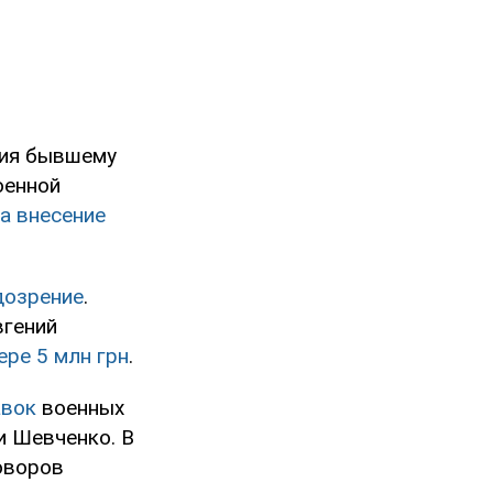
ния бывшему
оенной
на внесение
дозрение
.
вгений
ере 5 млн грн
.
авок
военных
и Шевченко. В
говоров