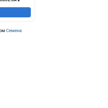
том
Семена