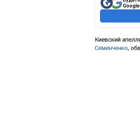
Google
Киевский апелл
Семенченко
, об