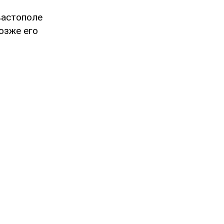
вастополе
Позже его