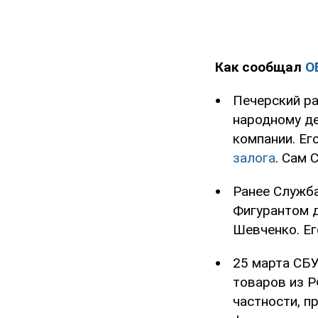
Как сообщал
O
Печерский ра
народному де
компании. Ег
залога
. Сам 
Ранее Служб
Фигурантом д
Шевченко. Ег
25 марта СБ
товаров из Р
частности, п