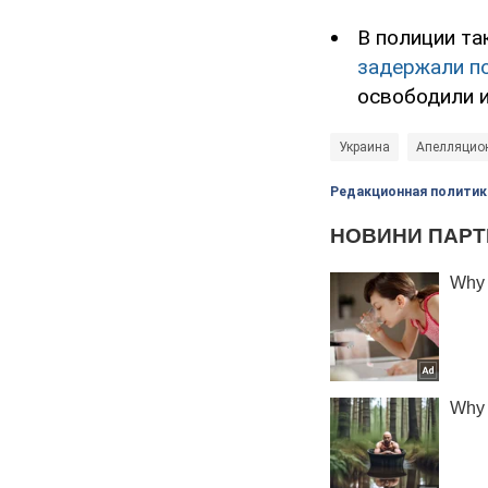
В полиции та
задержали п
освободили и
Украина
Апелляцио
Редакционная политик