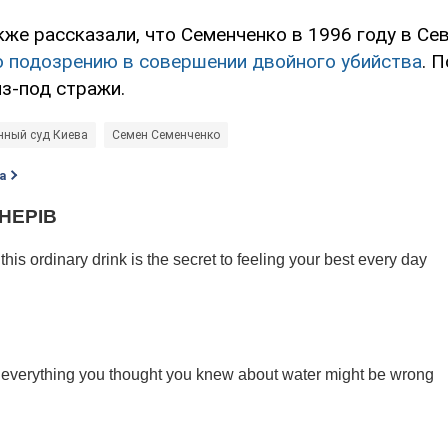
кже рассказали, что Семенченко в 1996 году в Се
о подозрению в совершении двойного убийства
. 
з-под стражи.
нный суд Киева
Семен Семенченко
а