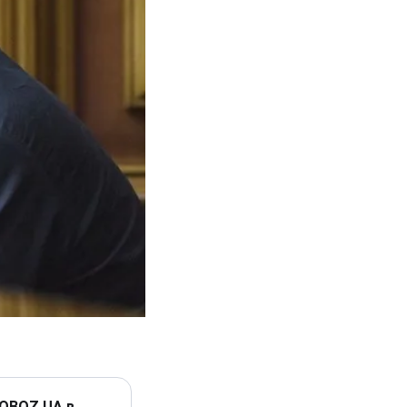
 OBOZ.UA в