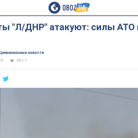
ты "Л/ДНР" атакуют: силы АТО
Криминальные новости
15
29,1 т.