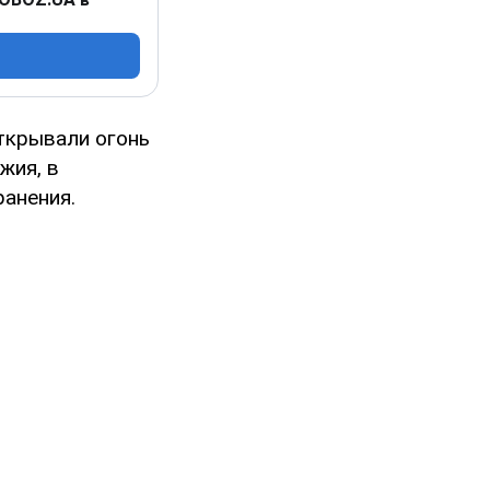
открывали огонь
жия, в
ранения.