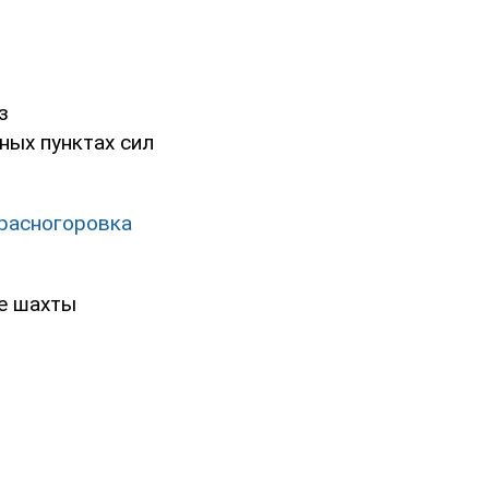
з
ных пунктах сил
Красногоровка
е шахты