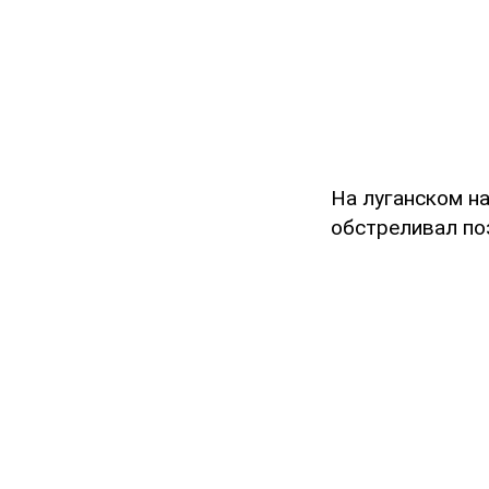
На луганском н
обстреливал по