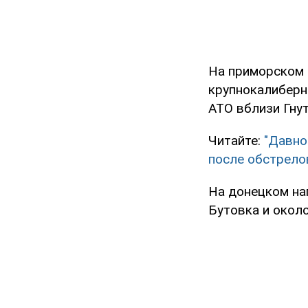
На приморском 
крупнокалиберн
АТО вблизи Гну
Читайте:
"Давно
после обстрело
На донецком на
Бутовка и окол