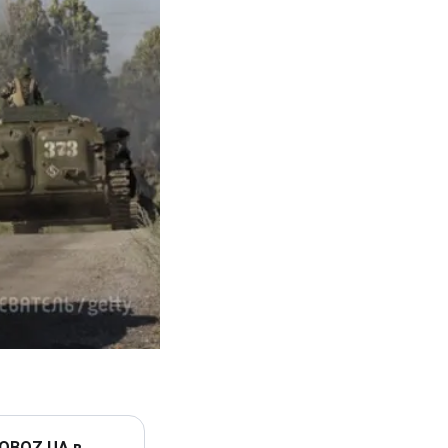
 OBOZ.UA в