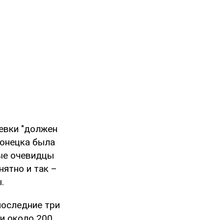
еевки "должен
Донецка была
ные очевидцы
нятно и так –
.
последние три
 и около 200