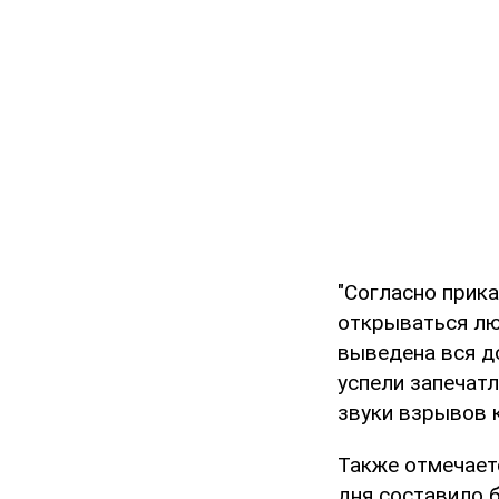
"Согласно прика
открываться лю
выведена вся д
успели запечатл
звуки взрывов 
Также отмечаетс
дня составило б