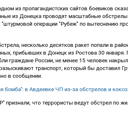
одном из пропагандистских сайтов боевиков сказа
нные из Донецка проводят масштабные обстрелы
х "штурмовой операции "Рубеж" по вытеснению пр
бстрела, несколько десятков ракет попали в рай
нных, прибывших в Донецк из Ростова 30 января.
бли граждане России, не менее 15 человек накрыл
разыскивают транспорт, который бы доставил Гр
ано в сообщении.
ая бомба": в Авдеевке ЧП из-за обстрелов и кокс
" признали, что террористы ведут обстрел по жи