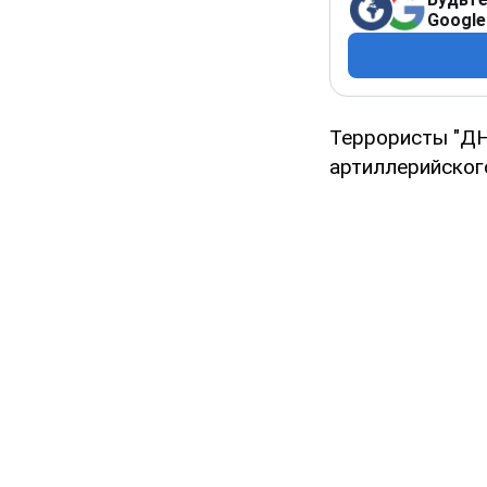
Google
Террористы "ДН
артиллерийского