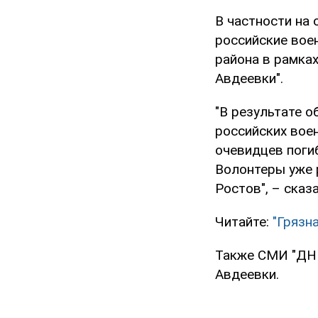
В частности на 
российские вое
района в рамка
Авдеевки".
"В результате о
российских вое
очевидцев поги
Волонтеры уже 
Ростов", – сказ
Читайте:
"Грязн
Также СМИ "ДНР
Авдеевки.