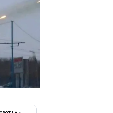
 OBOZ.UA в