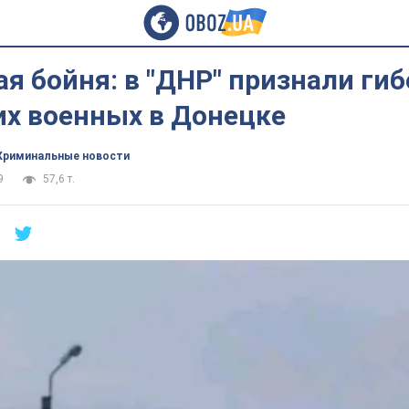
я бойня: в "ДНР" признали ги
их военных в Донецке
Криминальные новости
9
57,6 т.