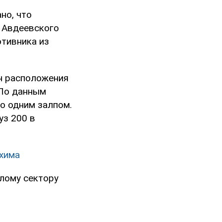
но, что
 Авдеевского
отивника из
он расположения
 По данным
о одним залпом.
уз 200 в
охима
лому сектору