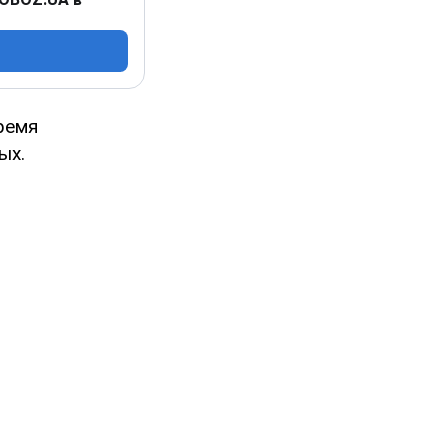
ремя
ых.