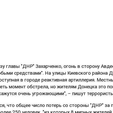
зу главы "ДНР" Захарченко, огонь в сторону Авд
быми средствами". На улицы Киевского района 
оступная в городе реактивная артиллерия. Мест
еть момент обстрела, но жителям Донецка это по
кажутся очень угрожающими", – пишут террористы
я, что общее число потерь со стороны "ДНР" за 
олее 250 человек, "из которых 8 мирных жителей