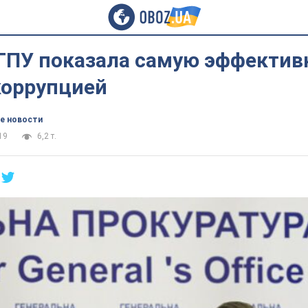
 ГПУ показала самую эффекти
коррупцией
е новости
19
6,2 т.