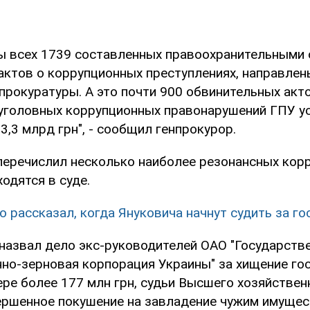
ы всех 1739 составленных правоохранительными 
актов о коррупционных преступлениях, направлен
рокуратуры. А это почти 900 обвинительных акто
уголовных коррупционных правонарушений ГПУ у
3,3 млрд грн", - сообщил генпрокурор.
перечислил несколько наиболее резонансных кор
одятся в суде.
о рассказал, когда Януковича начнут судить за го
 назвал дело экс-руководителей ОАО "Государств
но-зерновая корпорация Украины" за хищение го
ре более 177 млн грн, судьи Высшего хозяйствен
ершенное покушение на завладение чужим имуще