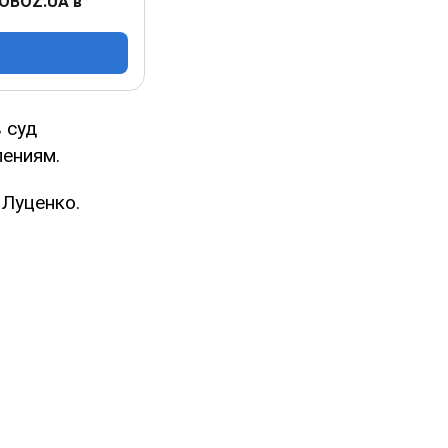
 OBOZ.UA в
 суд
ениям.
 Луценко.