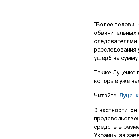
"Более половин
обвинительных 
следователями п
расследования 
ущерб на сумму 
Также Луценко 
которые уже нах
Читайте:
Луценк
В частности, он
продовольствен
средств в разме
Украины за зав