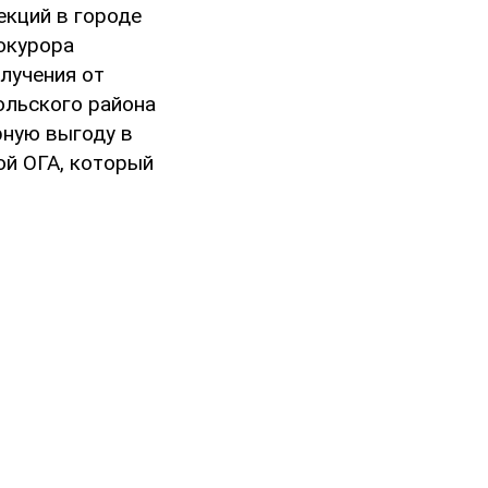
екций в городе
рокурора
лучения от
ольского района
рную выгоду в
ой ОГА, который