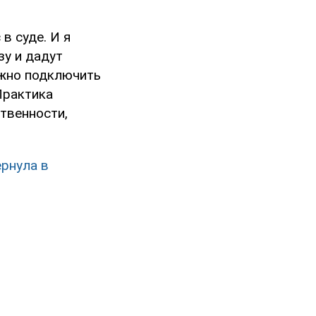
в суде. И я
зу и дадут
ажно подключить
Практика
твенности,
рнула в