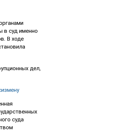
органами
ы в суд именно
в. В ходе
становила
рупционных дел,
сизмену
енная
сударственных
ного суда
ством