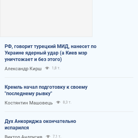
РФ, говорит турецкий МИД, нанесет по
Украине ядерный удар (а Киев мэр
уничтожает и без этого)
Александр Кирш
1,8 т.
Кремль начал подготовку к своему
"последнему рывку"
Костянтин Машовець
8,3 т.
Дух Анкориджа окончательно
испарился
Виктор Андрусив
7,1 т.