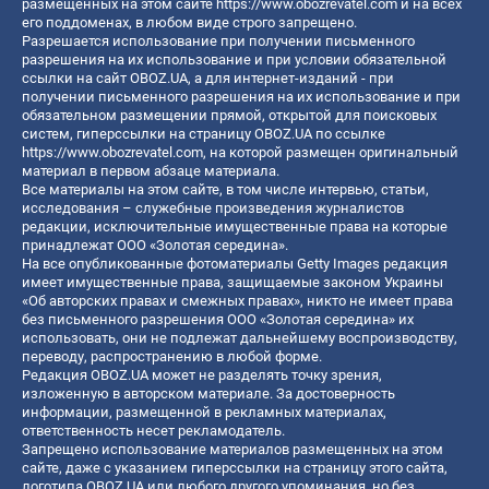
размещенных на этом сайте
https://www.obozrevatel.com
и на всех
его поддоменах, в любом виде строго запрещено.
Разрешается использование при получении письменного
разрешения на их использование и при условии обязательной
ссылки на сайт OBOZ.UA, а для интернет-изданий - при
получении письменного разрешения на их использование и при
обязательном размещении прямой, открытой для поисковых
систем, гиперссылки на страницу OBOZ.UA по ссылке
https://www.obozrevatel.com
, на которой размещен оригинальный
материал в первом абзаце материала.
Все материалы на этом сайте, в том числе интервью, статьи,
исследования – служебные произведения журналистов
редакции, исключительные имущественные права на которые
принадлежат ООО «Золотая середина».
На все опубликованные фотоматериалы Getty Images редакция
имеет имущественные права, защищаемые законом Украины
«Об авторских правах и смежных правах», никто не имеет права
без письменного разрешения ООО «Золотая середина» их
использовать, они не подлежат дальнейшему воспроизводству,
переводу, распространению в любой форме.
Редакция OBOZ.UA может не разделять точку зрения,
изложенную в авторском материале. За достоверность
информации, размещенной в рекламных материалах,
ответственность несет рекламодатель.
Запрещено использование материалов размещенных на этом
сайте, даже с указанием гиперссылки на страницу этого сайта,
логотипа OBOZ.UA или любого другого упоминания, но без