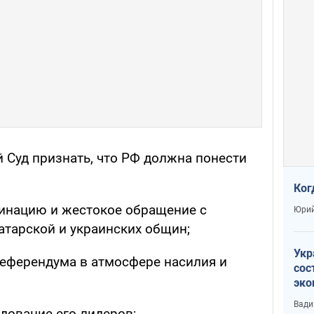
 Суд признать, что РФ должна понести
Ког
инацию и жестокое обращение с
Юрий
тарской и украинских общин;
Укр
референдума в атмосфере насилия и
сос
эко
Ест
Вади
тун
дование его лидеров;