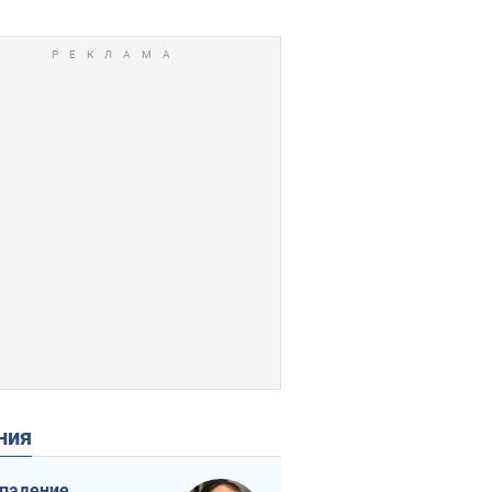
ения
падение