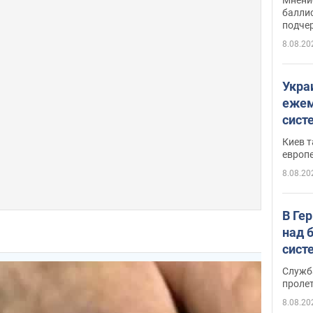
баллис
подче
8.08.20
Укра
ежем
сист
Зеле
Киев т
европ
8.08.20
В Ге
над 
сист
Служб
проле
8.08.20