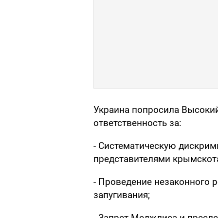
Украина попросила Высокий
ответственность за:
- Систематическую дискрим
представителями крымскота
- Проведение незаконного 
запугивания;
- Запрет Меджлиса и пресле