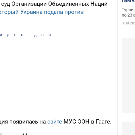
гимн
суд Организации Объединенных Наций
офиц
Турнир
который Украина подала против
на ч
по 23 
осно
8.08.20
идео дня
ия появилась на
сайте
МУС ООН в Гааге.