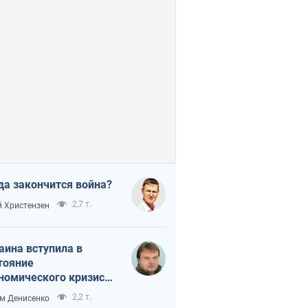
да закончится война?
2,7 т.
 Христензен
аина вступила в
тояние
номического кризиса.
ь ли свет в конце
2,2 т.
м Денисенко
неля?