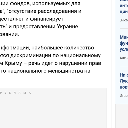
ции фондов, используемых для
инт
, "отсутствие расследования и
цин
или
ществляет и финансирует
Викт
Тра
ть" и предоставлении Украине
овании.
Мин
фун
информации, наибольшее количество
усл
ется дискриминации по национальному
вое
Алек
м Крыму – речь идет о нарушении прав
ого национального меньшинства на
Ни 
Лук
нов
Игар