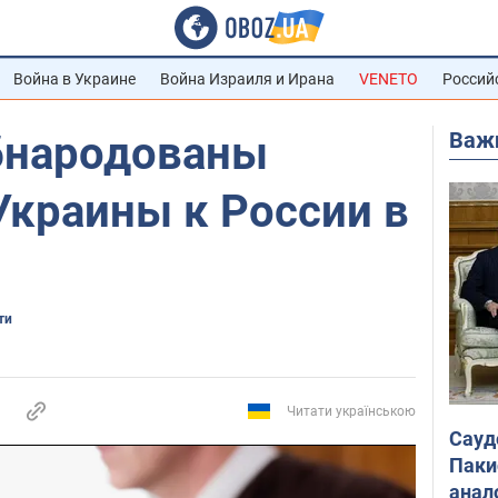
Война в Украине
Война Израиля и Ирана
VENETO
Россий
Важ
Обнародованы
Украины к России в
ти
Читати українською
Сауд
Паки
анал