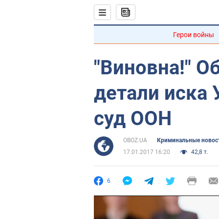
Герои войны
"Виновна!" 
детали иска 
суд ООН
OBOZ.UA
Криминальные новос
17.01.2017 16:20
42,8 т.
6