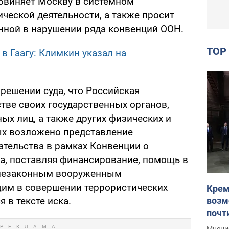
обвиняет Москву в системном
ческой деятельности, а также просит
нной в нарушении ряда конвенций ООН.
TO
в Гаагу: Климкин указал на
 решении суда, что Российская
тве своих государственных органов,
ых лиц, а также других физических и
ых возложено представление
ательства в рамках Конвенции о
, поставляя финансирование, помощь в
 незаконным вооруженным
им в совершении террористических
Крем
возм
я в тексте иска.
почт
Укра
Мнение