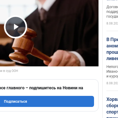
Догов
поддер
госуд
8.08.20
Play Video
В Пр
аном
прош
ливе
прев
Непог
Виде
Ивано
и кур
8.08.20
рсе главного – подпишитесь на Новини на
Хорв
Подписаться
сбор
спор