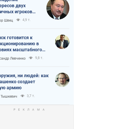
ересов двух
ичных игроков
 тайный план
4,9 т.
ор Швец
мпа и Путина?
ск готовится к
кционированию в
овиях масштабного
нного кризиса
9,8 т.
сандр Левченко
оружия, ни людей: как
ашенко создает
ую армию
3,7 т.
 Тышкевич