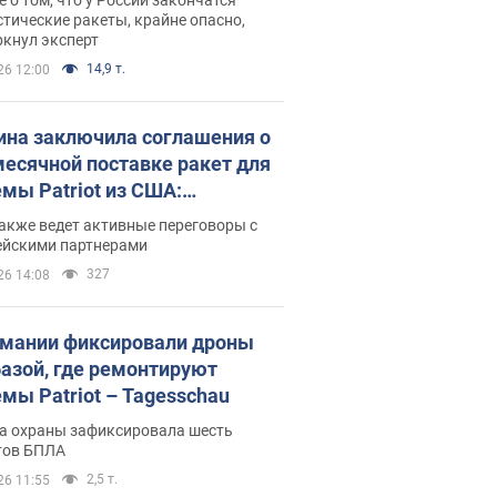
тические ракеты, крайне опасно,
ркнул эксперт
14,9 т.
26 12:00
ина заключила соглашения о
есячной поставке ракет для
емы Patriot из США:
нский раскрыл подробности
акже ведет активные переговоры с
ейскими партнерами
327
26 14:08
рмании фиксировали дроны
базой, где ремонтируют
емы Patriot – Tagesschau
а охраны зафиксировала шесть
тов БПЛА
2,5 т.
26 11:55