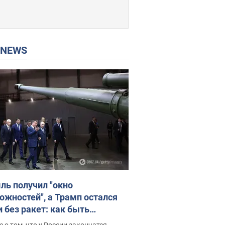
P NEWS
ль получил "окно
ожностей", а Трамп остался
и без ракет: как быть
ине? Интервью с Мельником
 о том, что у России закончатся