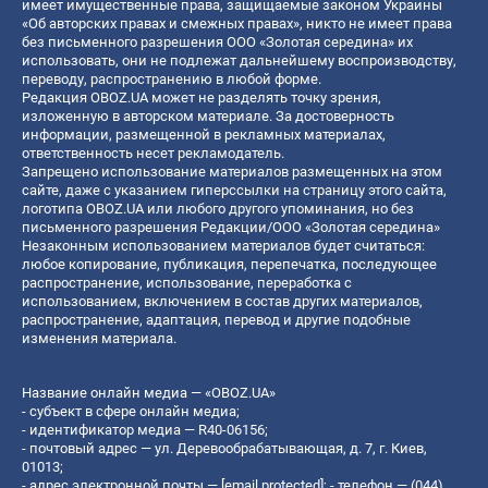
имеет имущественные права, защищаемые законом Украины
«Об авторских правах и смежных правах», никто не имеет права
без письменного разрешения ООО «Золотая середина» их
использовать, они не подлежат дальнейшему воспроизводству,
переводу, распространению в любой форме.
Редакция OBOZ.UA может не разделять точку зрения,
изложенную в авторском материале. За достоверность
информации, размещенной в рекламных материалах,
ответственность несет рекламодатель.
Запрещено использование материалов размещенных на этом
сайте, даже с указанием гиперссылки на страницу этого сайта,
логотипа OBOZ.UA или любого другого упоминания, но без
письменного разрешения Редакции/ООО «Золотая середина»
Незаконным использованием материалов будет считаться:
любое копирование, публикация, перепечатка, последующее
распространение, использование, переработка с
использованием, включением в состав других материалов,
распространение, адаптация, перевод и другие подобные
изменения материала.
Название онлайн медиа — «OBOZ.UA»
- субъект в сфере онлайн медиа;
- идентификатор медиа — R40-06156;
- почтовый адрес — ул. Деревообрабатывающая, д. 7, г. Киев,
01013;
- адрес электронной почты —
[email protected]
; - телефон — (044)