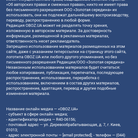
«Об авторских правах и смежных правах», никто не имеет права
без письменного разрешения ООО «Золотая середина» их
использовать, они не подлежат дальнейшему воспроизводству,
переводу, распространению в любой форме.
Редакция OBOZ.UA может не разделять точку зрения,
изложенную в авторском материале. За достоверность
информации, размещенной в рекламных материалах,
ответственность несет рекламодатель.
Запрещено использование материалов размещенных на этом
сайте, даже с указанием гиперссылки на страницу этого сайта,
логотипа OBOZ.UA или любого другого упоминания, но без
письменного разрешения Редакции/ООО «Золотая середина»
Незаконным использованием материалов будет считаться:
любое копирование, публикация, перепечатка, последующее
распространение, использование, переработка с
использованием, включением в состав других материалов,
распространение, адаптация, перевод и другие подобные
изменения материала.
Название онлайн медиа — «OBOZ.UA»
- субъект в сфере онлайн медиа;
- идентификатор медиа — R40-06156;
- почтовый адрес — ул. Деревообрабатывающая, д. 7, г. Киев,
01013;
- адрес электронной почты —
[email protected]
; - телефон — (044)