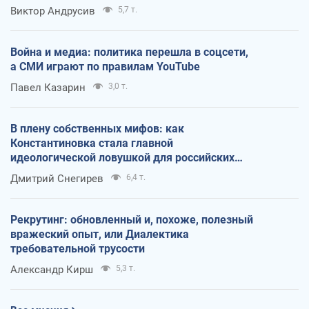
Виктор Андрусив
5,7 т.
Война и медиа: политика перешла в соцсети,
а СМИ играют по правилам YouTube
Павел Казарин
3,0 т.
В плену собственных мифов: как
Константиновка стала главной
идеологической ловушкой для российских
оккупантов
Дмитрий Снегирев
6,4 т.
Рекрутинг: обновленный и, похоже, полезный
вражеский опыт, или Диалектика
требовательной трусости
Александр Кирш
5,3 т.