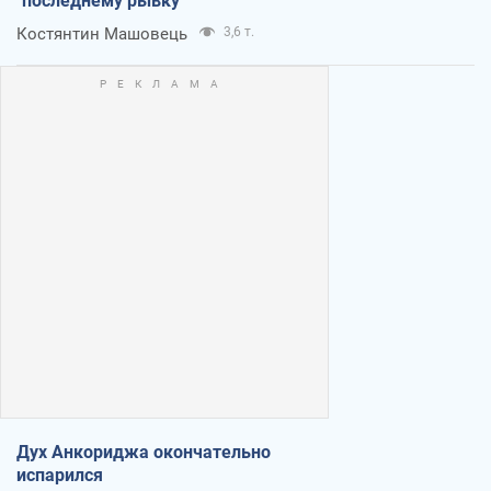
"последнему рывку"
Костянтин Машовець
3,6 т.
Дух Анкориджа окончательно
испарился