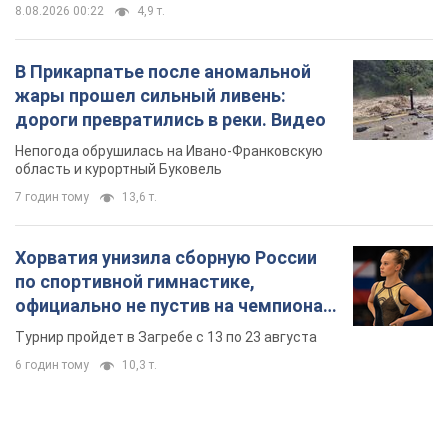
8.08.2026 00:22
4,9 т.
В Прикарпатье после аномальной
жары прошел сильный ливень:
дороги превратились в реки. Видео
Непогода обрушилась на Ивано-Франковскую
область и курортный Буковель
7 годин тому
13,6 т.
Хорватия унизила сборную России
по спортивной гимнастике,
официально не пустив на чемпионат
Европы основных спортсменов
Турнир пройдет в Загребе с 13 по 23 августа
6 годин тому
10,3 т.