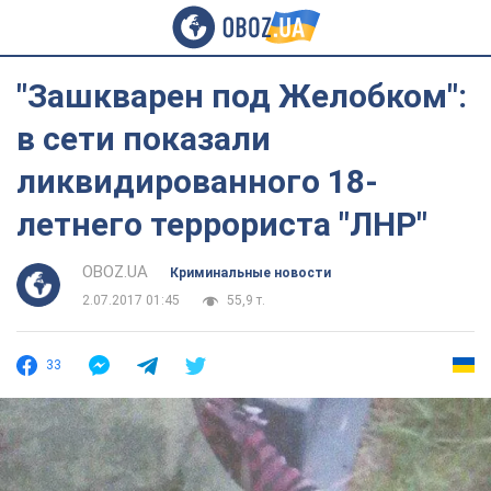
"Зашкварен под Желобком":
в сети показали
ликвидированного 18-
летнего террориста "ЛНР"
OBOZ.UA
Криминальные новости
2.07.2017 01:45
55,9 т.
33