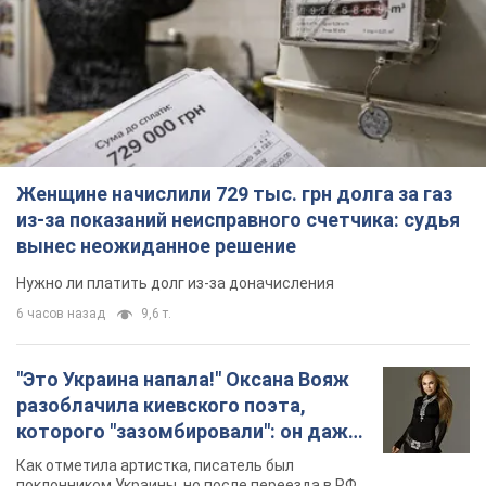
Женщине начислили 729 тыс. грн долга за газ
из-за показаний неисправного счетчика: судья
вынес неожиданное решение
Нужно ли платить долг из-за доначисления
6 часов назад
9,6 т.
"Это Украина напала!" Оксана Вояж
разоблачила киевского поэта,
которого "зазомбировали": он даже
русского не знал, а теперь хочет
Как отметила артистка, писатель был
геноцида украинцев
поклонником Украины, но после переезда в РФ