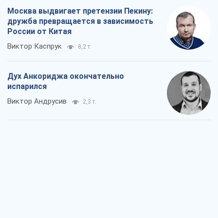
Виктор Андрусив
2,3 т.
Война и медиа: политика перешла в
соцсети, а СМИ играют по правилам
YouTube
Павел Казарин
1,3 т.