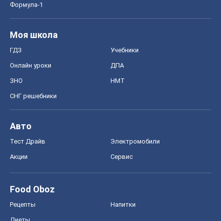
Авто
Тест Драйв
Электромобили
Акции
Сервис
Food Oboz
Рецепты
Напитки
Диеты
Экономика
Рынки и компании
Mакроэкономика
MedOboz
Новости медицины
MAMACLUB