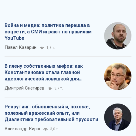
В плену собственных мифов: как
Константиновка стала главной
идеологической ловушкой для
российских оккупантов
Дмитрий Снегирев
3,7 т.
Рекрутинг: обновленный и, похоже,
полезный вражеский опыт, или
Диалектика требовательной трусости
Александр Кирш
3,0 т.
Ни оружия, ни людей: как Лукашенко
создает новую армию
Игар Тышкевич
17,2 т.
Все мнения