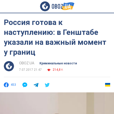
Россия готова к
наступлению: в Генштабе
указали на важный момент
у границ
OBOZ.UA
Криминальные новости
7.07.2017 21:47
214,8 т.
453