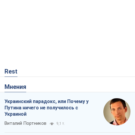
Rest
Мнения
Украинский парадокс, или Почему у
Путина ничего не получилось с
Украиной
Виталий Портников
9,1 т.
Москва выдвигает претензии Пекину:
дружба превращается в зависимость
России от Китая
Виктор Каспрук
8,2 т.
Дух Анкориджа окончательно
испарился