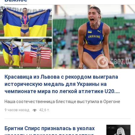
Красавица из Львова с рекордом выиграла
историческую медаль для Украины на
чемпионате мира по легкой атлетике U20.
Видео
Наша соотечественница блестяще выступила в Орегоне
9 часов назад
42,6 т.
Бритни Спирс призналась в уколах
красоты и показала последствия
неудачной косметологии: ходила
так почти месяц
Заметный эффект от процедуры сохранялся
около четырех недель
5 часов назад
1,6 т.
В России арестовали разработчиков
дрона, который в апреле был