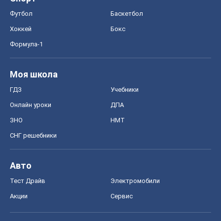
Онлайн уроки
ДПА
ЗНО
НМТ
СНГ решебники
Авто
Тест Драйв
Электромобили
Акции
Сервис
Food Oboz
Рецепты
Напитки
Диеты
Экономика
Рынки и компании
Mакроэкономика