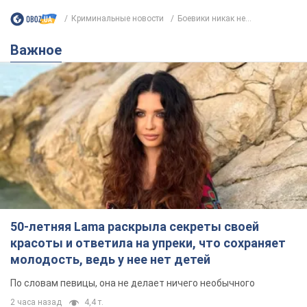
50-летняя Lama раскрыла секреты своей
красоты и ответила на упреки, что сохраняет
молодость, ведь у нее нет детей
По словам певицы, она не делает ничего необычного
2 часа назад
4,4 т.
Сколько баллистических ракет
перехватила украинская ПВО в
июле: в Минобороны назвали цифру
Украинская ПВО работала в условиях
дефицита ракет-перехватчиков
5 часов назад
6,7 т.