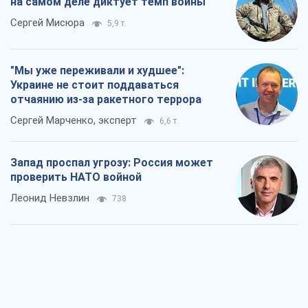
Запад проспал угрозу: Россия может
проверить НАТО войной
Леонид Невзлин
738
"Варта" и "Новатор" выдержали
пулеметный обстрел и удар FPV-дрона,