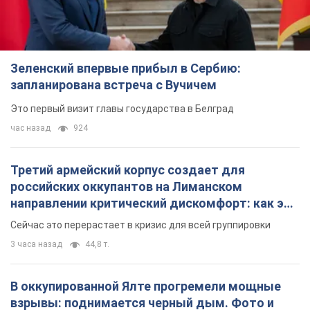
Третий армейский корпус создает для
российских оккупантов на Лиманском
направлении критический дискомфорт: как это
удалось
Сейчас это перерастает в кризис для всей группировки
3 часа назад
44,8 т.
В оккупированной Ялте прогремели мощные
взрывы: поднимается черный дым. Фото и
видео
Город, вероятно, подвергся атаке дронов
6 часов назад
7,8 т.