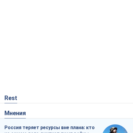
Rest
Мнения
Россия теряет ресурсы вне плана: кто
на самом деле диктует темп войны
Сергей Мисюра
5,9 т.
"Мы уже переживали и худшее":
Украине не стоит поддаваться
отчаянию из-за ракетного террора
Сергей Марченко, эксперт
6,6 т.