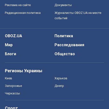
Блоги
Общество
Регионы Украины
Киев
Харьков
Запорожье
Днепр
Черкассы
Спорт
Футбол
Баскетбол
Хоккей
Бокс
Формула-1
Моя школа
ГДЗ
Учебники