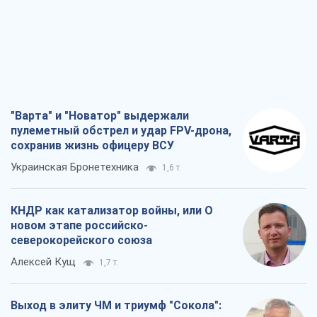
сохранив жизнь офицеру ВСУ
Украинская Бронетехника
1,6 т.
КНДР как катализатор войны, или О
новом этапе российско-
северокорейского союза
Алексей Кущ
1,7 т.
Выход в элиту ЧМ и триумф "Сокола":
что происходит в украинском хоккее
Александр Липенко
648
Что ожидает украинцев в 2026-2028
годах? Основные выводы из новых
прогнозов от НБУ
Василий Фурман
14,5 т.