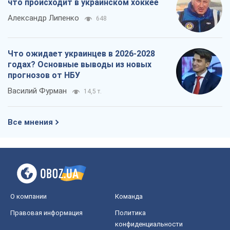
Все мнения
О компании
Команда
Правовая информация
Политика
конфиденциальности
Реклама на сайте
Документы
Редакционная политика
Журналисты OBOZ.UA на месте
событий
OBOZ.UA
Политика
Мир
Расследования