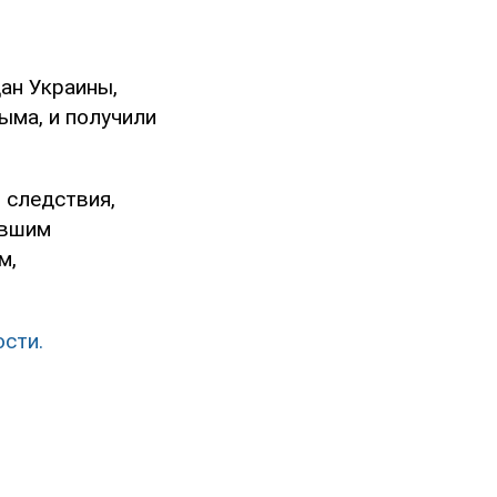
ан Украины,
ыма, и получили
 следствия,
ывшим
м,
ости.