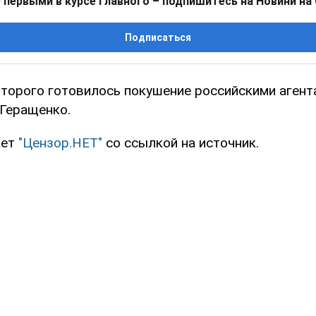
 первыми в курсе главного – подпишитесь на Новини на
Подписаться
оторого готовилось покушение российскими агент
 Геращенко.
ает
"Цензор.НЕТ"
со ссылкой на источник.