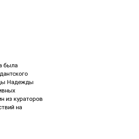
а была
ндантского
чицы Надежды
тивных
н из кураторов
ствий на