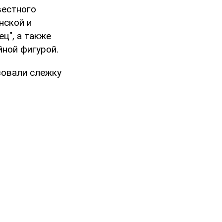
вестного
нской и
ц", а также
ной фигурой.
зовали слежку