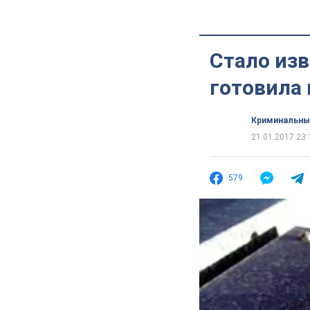
Стало изв
готовила 
Криминальны
21.01.2017 23:
579