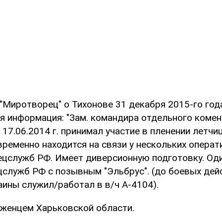
 "Миротворец" о Тихонове 31 декабря 2015-го год
я информация: "Зам. командира отдельного коме
". 17.06.2014 г. принимал участие в пленении лет
временно находится на связи у нескольких опера
ецслужб РФ. Имеет диверсионную подготовку. Оди
цслужб РФ с позывным "Эльбрус". (до боевых дей
аины служил/работал в в/ч А-4104).
оженцем Харьковской области.