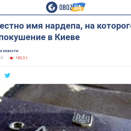
естно имя нардепа, на которог
покушение в Киеве
е новости
13
185,3 т.