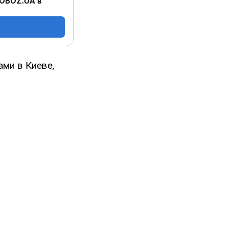
 OBOZ.UA в
ами в Киеве,