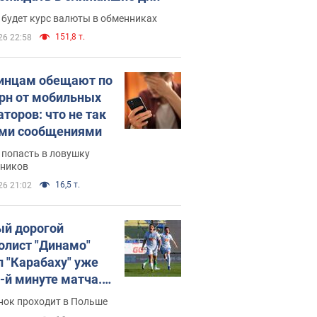
 будет курс валюты в обменниках
151,8 т.
26 22:58
инцам обещают по
грн от мобильных
аторов: что не так
ими сообщениями
 попасть в ловушку
ников
16,5 т.
26 21:02
й дорогой
олист "Динамо"
л "Карабаху" уже
0-й минуте матча.
о
нок проходит в Польше