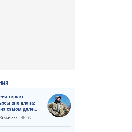
ения
сия теряет
урсы вне плана:
 на самом деле
тует темп войны
36
ей Мисюра