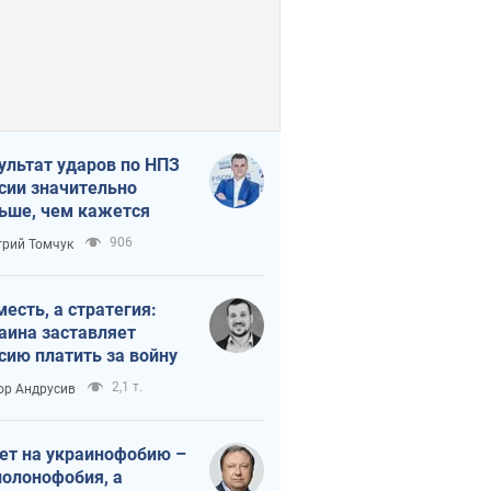
ультат ударов по НПЗ
сии значительно
ьше, чем кажется
906
рий Томчук
месть, а стратегия:
аина заставляет
сию платить за войну
2,1 т.
ор Андрусив
ет на украинофобию –
полонофобия, а