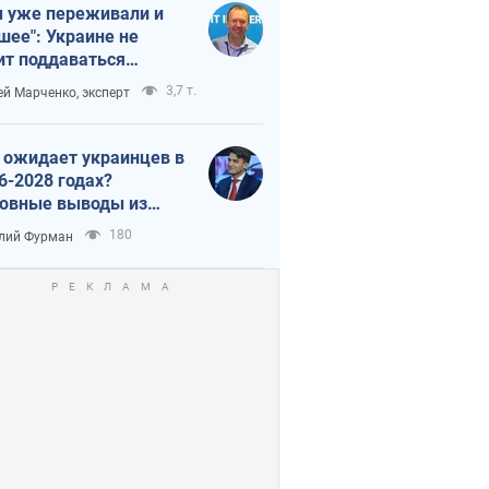
 уже переживали и
шее": Украине не
ит поддаваться
аянию из-за
3,7 т.
ей Марченко, эксперт
етного террора
 ожидает украинцев в
6-2028 годах?
овные выводы из
ых прогнозов от НБУ
180
лий Фурман