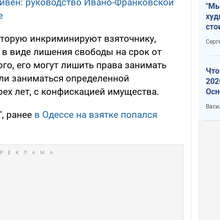
ивен: руководство Ивано-Франковской
"Мы
е
худ
сто
отч
которую инкриминируют взяточнику,
Серг
рак
 в виде лишения свободы на срок от
ого, его могут лишить права занимать
Что
ли заниматься определенной
202
рех лет, с конфискацией имущества.
Осн
нов
Васи
", ранее
в Одессе на взятке попался