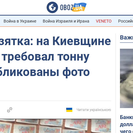
Война в Украине
Война Израиля и Ирана
VENETO
Россий
Важ
зятка: на Киевщине
 требовал тонну
убликованы фото
Читати українською
Банк
долл
чего