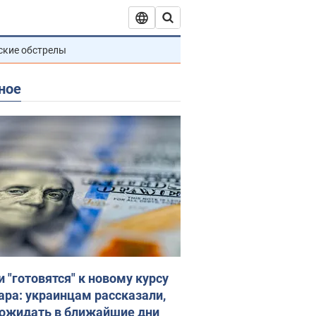
ские обстрелы
ное
и "готовятся" к новому курсу
ара: украинцам рассказали,
 ожидать в ближайшие дни