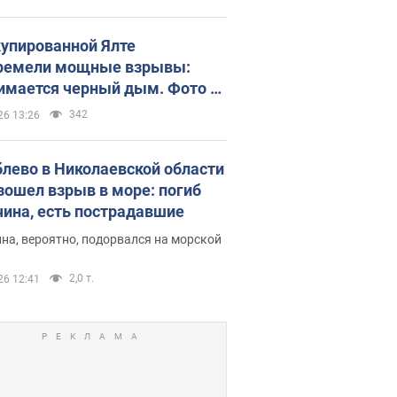
купированной Ялте
ремели мощные взрывы:
имается черный дым. Фото и
о
342
26 13:26
блево в Николаевской области
зошел взрыв в море: погиб
ина, есть пострадавшие
на, вероятно, подорвался на морской
2,0 т.
26 12:41