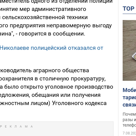
аместитель одного из отделений полиции
TO
ринятие мер административного
и сельскохозяйственной техники
того предприятия неправомерную выгоду
ина", - говорится в сообщении.
 Николаеве полицейский отказался от
ководитель аграрного общества
оохранителя в столичную прокуратуру,
ва было открыто уголовное производство
Моби
предложения, обещания или получения
тари
жностным лицом) Уголовного кодекса
связ
жало
Почем
разы и
телеф
7.08.20