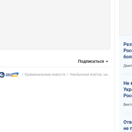
Рез
Рос
бол
Подписаться
Дмит
Криминальные новости
Необычная взятка: на...
Не 
Укр
Рос
Викт
Отв
не 