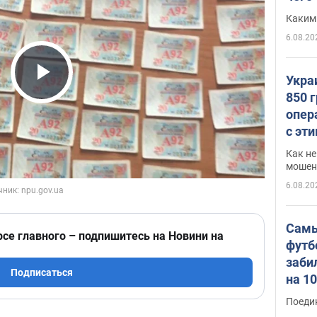
Каким
6.08.20
Укра
Play Video
850 
опер
с эт
Как не
мошен
6.08.20
Самы
рсе главного – подпишитесь на Новини на
футб
заби
Подписаться
на 1
Виде
Поеди