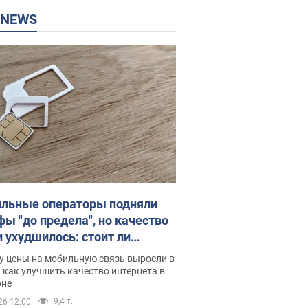
P NEWS
льные операторы подняли
фы "до предела", но качество
и ухудшилось: стоит ли
ваться на цены
у цены на мобильную связь выросли в
 как улучшить качество интернета в
оне
9,4 т.
26 12:00