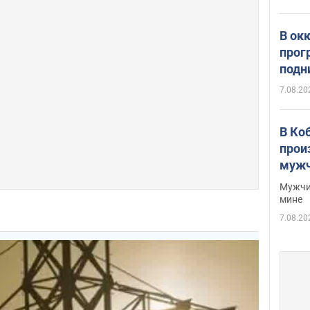
В ок
прог
подн
виде
7.08.20
В Ко
прои
мужч
Мужчи
мине
7.08.20