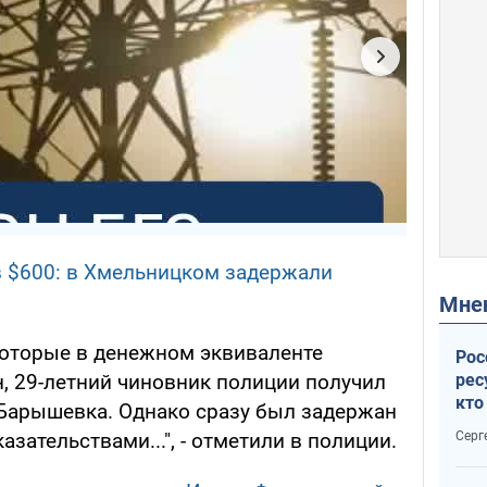
в $600: в Хмельницком задержали
Мн
 которые в денежном эквиваленте
Рос
рес
н, 29-летний чиновник полиции получил
кто
 Барышевка. Однако сразу был задержан
дик
Серг
зательствами...", - отметили в полиции.