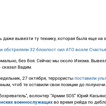
 даже вывезти ту технику, которая была еще на х
и обстреляли 32 блокпост сил АТО возле Счасть
рмально, без боя. Сейчас мы около Изюма. Вывез
- сказал Вадим.
недельник, 27 октября, террористы
поставили уль
ным, чтоб те оставили свои позиции до полуночи.
бозреватель", волонтер "Армии SOS" Юрий Касьян
инских военнослужащи
х во время рейда по деб