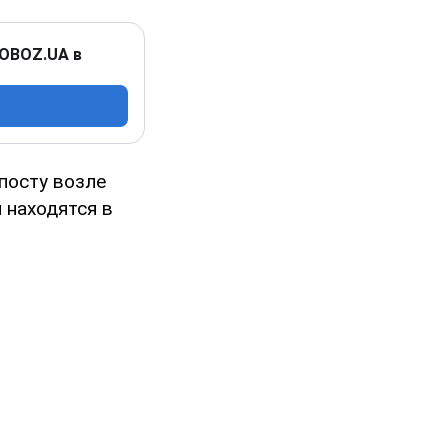
 OBOZ.UA в
посту возле
и находятся в