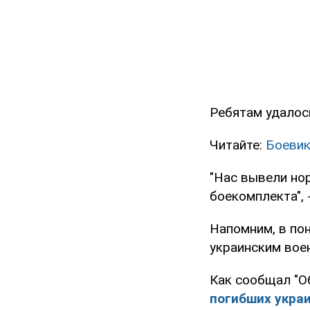
Ребятам удалось
Читайте:
Боевик
"Нас вывели но
боекомплекта", 
Напомним, в по
украинским воен
Как сообщал "О
погибших укра