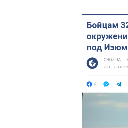
Бойцам 32
окружения
под Изю
OBOZ.UA
28.10.2014 12:
0