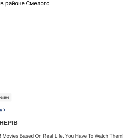
в районе Смелого.
раине
а