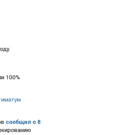
оду.
я
ли 100%
тиматум
ов
сообщил о 8
локированию