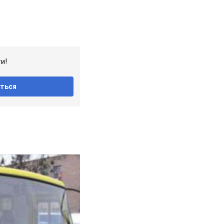
и!
ться