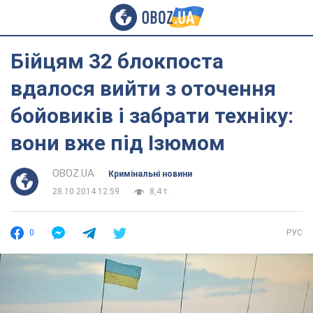
Бійцям 32 блокпоста
вдалося вийти з оточення
бойовиків і забрати техніку:
вони вже під Ізюмом
OBOZ.UA
Кримінальні новини
28.10.2014 12:59
8,4 т.
0
РУС