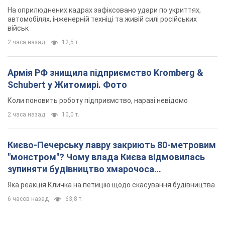
На оприлюднених кадрах зафіксовано удари по укриттях,
автомобілях, інженерній техніці та живій силі російських
військ
2 часа назад
12,5 т.
Армія РФ знищила підприємство Kromberg &
Schubert у Житомирі. Фото
Коли поновить роботу підприємство, наразі невідомо
2 часа назад
10,0 т.
Києво-Печерську лавру закриють 80-метровим
"монстром"? Чому влада Києва відмовилась
зупиняти будівництво хмарочоса
"московського вірянина"
Яка реакція Кличка на петицію щодо скасування будівництва
6 часов назад
63,8 т.