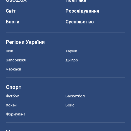
OBOZ.UA
Політика
Світ
Розслідування
Блоги
Суспільство
Регіони України
Київ
Харків
Запоріжжя
Дніпро
Черкаси
Спорт
Футбол
Баскетбол
Хокей
Бокс
Формула-1