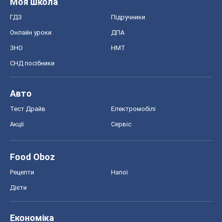
Моя школа
ГДЗ
Підручники
Онлайн уроки
ДПА
ЗНО
НМТ
СНД посібники
Авто
Тест Драйв
Електромобілі
Акції
Сервіс
Food Oboz
Рецепти
Напої
Дієти
Економіка