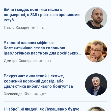
Війна і медіа: політика пішла в
соцмережі, а ЗМІ грають за правилами
ютуб
Павло Казарін
1,1 т.
У полоні власних міфів: як
Костянтинівка стала головною
ідеологічною пасткою для російських
окупантів
Дмитро Снєгирьов
3,4 т.
Рекрутинг: оновлений і, схоже,
корисний ворожий досвід, або
Діалектика вибагливого боягузтва
Олександр Кірш
2,8 т.
Ні зброї, ні людей: як Лукашенко будує