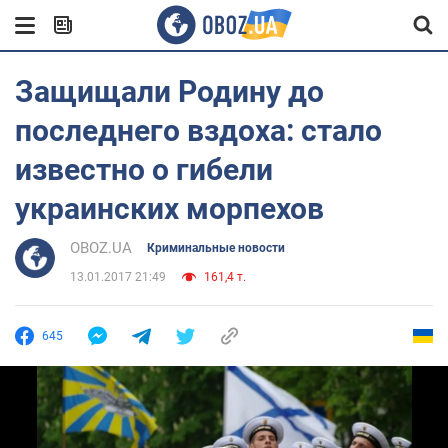
Защищали Родину до
последнего вздоха: стало
известно о гибели
украинских морпехов
OBOZ.UA
Криминальные новости
13.01.2017 21:49
161,4 т.
645