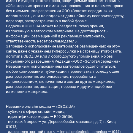
имеет имущественные права, защищаемые законом Украины
«Об авторских правах и смежных правах», никто не имеет права
без письменного разрешения ООО «Золотая середина» их
использовать, они не подлежат дальнейшему воспроизводству,
переводу, распространению в любой форме.
Редакция OBOZ.UA может не разделять точку зрения,
изложенную в авторском материале. За достоверность
информации, размещенной в рекламных материалах,
ответственность несет рекламодатель.
Запрещено использование материалов размещенных на этом
сайте, даже с указанием гиперссылки на страницу этого сайта,
логотипа OBOZ.UA или любого другого упоминания, но без
письменного разрешения Редакции/ООО «Золотая середина»
Незаконным использованием материалов будет считаться:
любое копирование, публикация, перепечатка, последующее
распространение, использование, переработка с
использованием, включением в состав других материалов,
распространение, адаптация, перевод и другие подобные
изменения материала.
Название онлайн медиа — «OBOZ.UA»
- субъект в сфере онлайн медиа;
- идентификатор медиа — R40-06156;
- почтовый адрес — ул. Деревообрабатывающая, д. 7, г. Киев,
01013;
- адрес электронной почты —
[email protected]
; - телефон — (044)