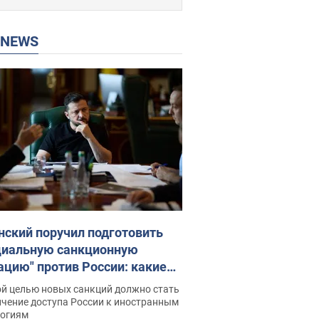
P NEWS
нский поручил подготовить
циальную санкционную
ацию" против России: какие
чи поставил президент. Фото
ой целью новых санкций должно стать
ичение доступа России к иностранным
логиям