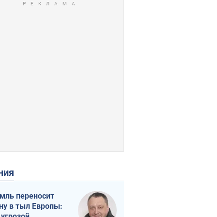
ения
мль переносит
ну в тыл Европы:
 угрозой