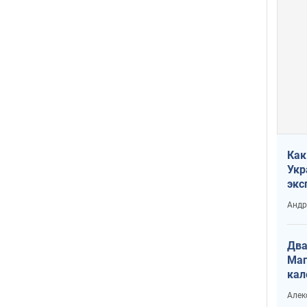
Как
Укр
экс
неф
Андр
Два
Маг
кал
Алек