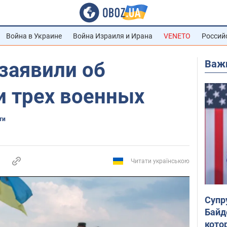
Война в Украине
Война Израиля и Ирана
VENETO
Россий
Важ
заявили об
и трех военных
ти
Читати українською
Супр
Байд
кото