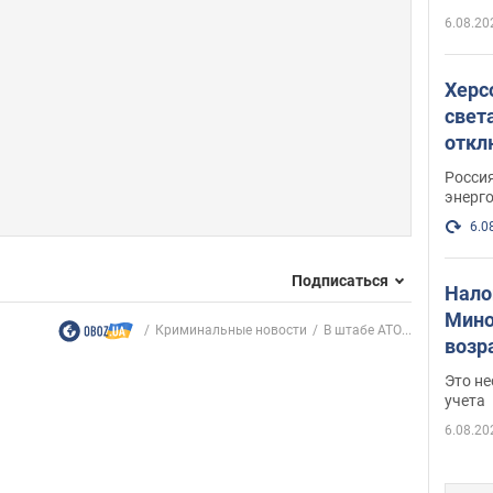
6.08.20
Херс
свет
откл
энер
Росси
энерг
6.0
Подписаться
Нало
Мино
Криминальные новости
В штабе АТО...
возра
нужн
Это н
учета
6.08.20