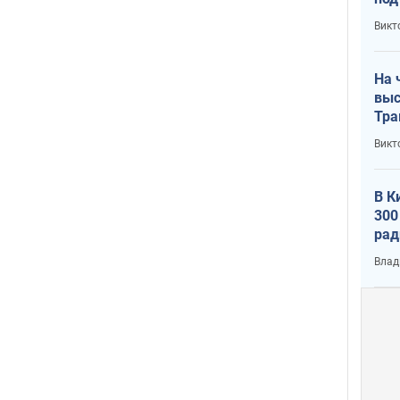
кри
Викт
лог
На 
выс
Тра
Викт
В К
300
рад
воп
Влад