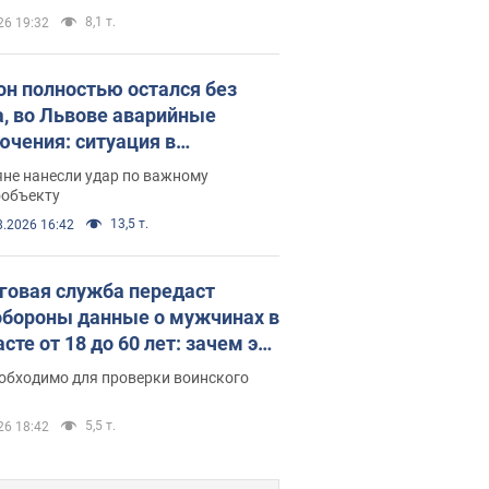
8,1 т.
26 19:32
он полностью остался без
а, во Львове аварийные
ючения: ситуация в
госистеме 6 августа
яне нанесли удар по важному
ообъекту
13,5 т.
8.2026 16:42
говая служба передаст
бороны данные о мужчинах в
сте от 18 до 60 лет: зачем это
о
еобходимо для проверки воинского
5,5 т.
26 18:42