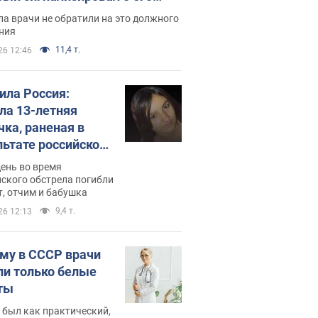
ессивном" раке
а врачи не обратили на это должного
ния
11,4 т.
26 12:46
била Россия:
ла 13-летняя
чка, раненая в
льтате российской
и на Сумскую
день во время
сть. Фото
ского обстрела погибли
т, отчим и бабушка
9,4 т.
26 12:13
му в СССР врачи
ли только белые
ты
 был как практический,