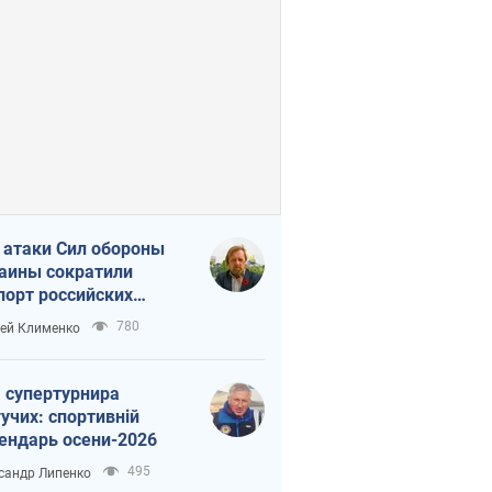
 атаки Сил обороны
аины сократили
порт российских
тепродуктов
780
ей Клименко
 супертурнира
учих: спортивній
ендарь осени-2026
495
сандр Липенко