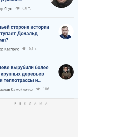
тическая
6,8 т.
ор Ягун
истика
чьей стороне истории
тупает Дональд
мп?
6,1 т.
ор Каспрук
иеве вырубили более
 крупных деревьев
и теплотрассы и
реки Генплану
186
ислав Самойленко