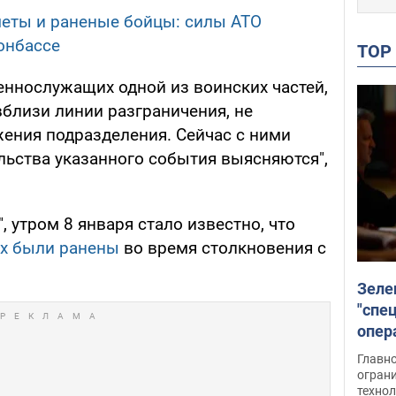
еты и раненые бойцы: силы АТО
онбассе
TO
оеннослужащих одной из воинских частей,
вблизи линии разграничения, не
жения подразделения. Сейчас с ними
ельства указанного события выясняются",
, утром 8 января стало известно, что
ых были ранены
во время столкновения с
Зеле
"спе
опер
зада
Главн
огран
техно