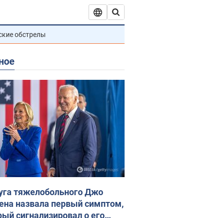
ские обстрелы
ное
уга тяжелобольного Джо
ена назвала первый симптом,
рый сигнализировал о его