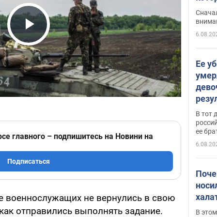
"агр
Сначал
внима
6.08.20
Play Video
Ее у
умер
дево
резу
атак
В тот 
обла
россий
ее бра
рсе главного – подпишитесь на Новини на
6.08.20
Подписаться
Поче
носи
хала
ое военнослужащих не вернулись в свою
 как отправились выполнять задание.
В этом