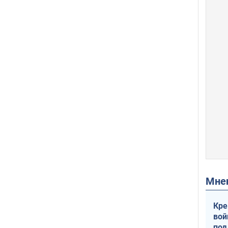
Мн
Кре
вой
под