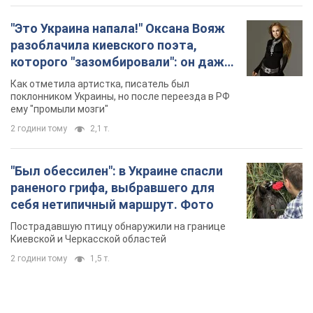
"Это Украина напала!" Оксана Вояж
разоблачила киевского поэта,
которого "зазомбировали": он даже
русского не знал, а теперь хочет
Как отметила артистка, писатель был
геноцида украинцев
поклонником Украины, но после переезда в РФ
ему "промыли мозги"
2 години тому
2,1 т.
"Был обессилен": в Украине спасли
раненого грифа, выбравшего для
себя нетипичный маршрут. Фото
Пострадавшую птицу обнаружили на границе
Киевской и Черкасской областей
2 години тому
1,5 т.