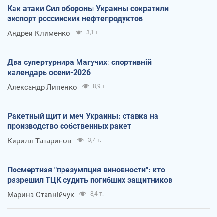
Как атаки Сил обороны Украины сократили
экспорт российских нефтепродуктов
Андрей Клименко
3,1 т.
Два супертурнира Магучих: спортивній
календарь осени-2026
Александр Липенко
8,9 т.
Ракетный щит и меч Украины: ставка на
производство собственных ракет
Кирилл Татаринов
3,7 т.
Посмертная "презумпция виновности": кто
разрешил ТЦК судить погибших защитников
Марина Ставнійчук
8,4 т.