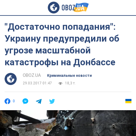
"Достаточно попадания":
Украину предупредили об
угрозе масштабной
катастрофы на Донбассе
OBOZ.UA
Криминальные новости
29.03.2017 01:47
18,3 т.
0